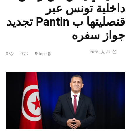
داخلية تونس عبر
قنصليتها ب Pantin تجديد
جواز سفره
7 أبريل، 2026
0
0
Stop!