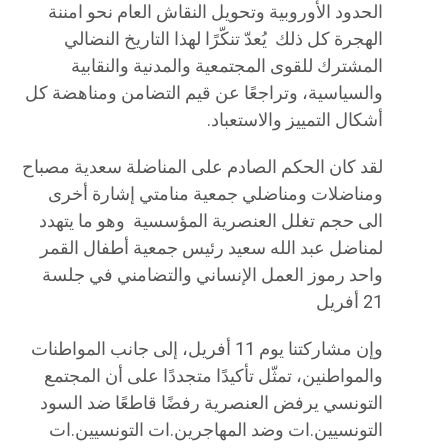
الحدود الأوروبية وتحويل النقاش العام نحو امننة
الهجرة كل ذلك يُعدّ تنكّرًا لهذا التاريخ النضالي
المشترك للقوى المجتمعية والمدنية والنقابية
والسياسية، وتراجعًا عن قيم التضامن ومناهضة كل
أشكال التمييز والاستعباد.
لقد كان الحكم الصادم على المناضلة سعدية مصباح
ومناضلات ومناضلي جمعية منامتي إشارة أخرى
الى حجم تغلل العنصرية المؤسسية وهو ما يتهدد
لمناضل عبد الله سعيد رئيس جمعية أطفال القمر
واحد رموز العمل الإنساني والتضامني في جلسة
21 أفريل
وإن مشاركتنا يوم 11 أفريل، إلى جانب المواطنات
والمواطنين، تمثّل تأكيدًا متجددًا على أن المجتمع
التونسي يرفض العنصرية رفضًا قاطعًا ضد السود
التونسيين.ات وضد المهاجرين.ات التونسيين.ات