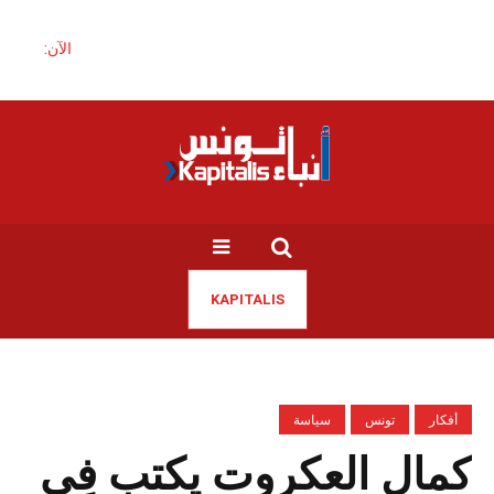
الآن:
KAPITALIS
أفكار
تونس
سياسة
كمال العكروت يكتب فِي