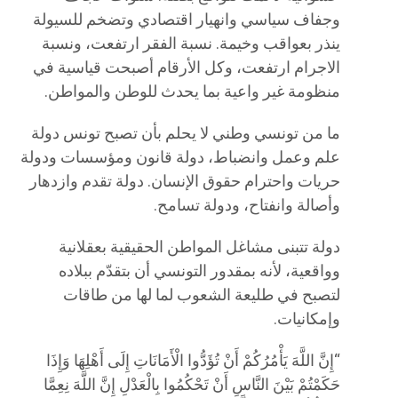
وجفاف سياسي وانهيار اقتصادي وتضخم للسيولة
ينذر بعواقب وخيمة. نسبة الفقر ارتفعت، ونسبة
الاجرام ارتفعت، وكل الأرقام أصبحت قياسية في
منظومة غير واعية بما يحدث للوطن والمواطن.
ما من تونسي وطني لا يحلم بأن تصبح تونس دولة
علم وعمل وانضباط، دولة قانون ومؤسسات ودولة
حريات واحترام حقوق الإنسان. دولة تقدم وازدهار
وأصالة وانفتاح، ودولة تسامح.
دولة تتبنى مشاغل المواطن الحقيقية بعقلانية
وواقعية، لأنه بمقدور التونسي أن بتقدّم ببلاده
لتصبح في طليعة الشعوب لما لها من طاقات
وإمكانيات.
“إِنَّ اللَّهَ يَأْمُرُكُمْ أَنْ تُؤَدُّوا الْأَمَانَاتِ إِلَى أَهْلِهَا وَإِذَا
حَكَمْتُمْ بَيْنَ النَّاسِ أَنْ تَحْكُمُوا بِالْعَدْلِ إِنَّ اللَّهَ نِعِمَّا