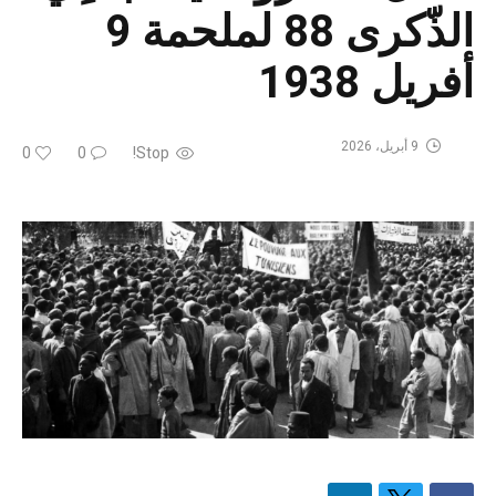
الذّكرى 88 لملحمة 9
أفريل 1938
9 أبريل، 2026
0
0
Stop!