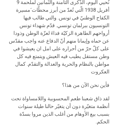
نُحيي اليوم، الذّكرى الثامنة والثّمانين لملحمة 9
أفريل 1938 الّتي تُعدّ من أبرز محطّات َمسيرة
الكفاح الوطنيّ في تونس. والتي طالب فيها
التونسيون ببرلمان تونسي. قدّم شهداء تونس
أرواحهم الطاهرة الزكيّة فداءَ لعزّة الوطن وذودا
عن حماه وإيمانا منهم أنّ الدفاع عنه واجب مقدّس
على كلّ حرّ من أحراره على امل ان يعيشوا في
وطن مستقل يطيب فيه العيش ويتمتع فيه كل
مواطن بالنظام والحرية والعدالة والتقدّم. كمال
العكروت
فأين نحن الآن من هذا؟
لقد ذاق شعبنا طعم المحسوبية واللامساواة تحت
أنظمة متغيّرة دون أن يتغيّر حالنا طيلة سنوات
بسبب بيع الأوهام من أغلب الذين مروا بسدّة
الحكم.