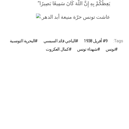
يَعِظُكُمْ بِهِ إِنَّ اللَّهَ كَانَ سَمِيعًا بَصِيرًا”
عاشت تونس حرّة منيعة أبد الدهر.
Tags:
9 أفريل 1938
الباجي قائد السبسي
البحرية التونسية
تونس
شهداء تونس
كمال العكروت