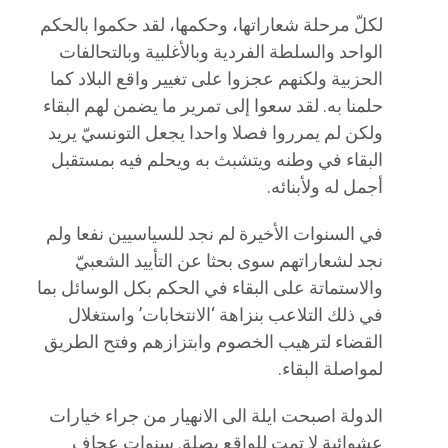
لكلّ مرحلة شعاراتها، وحكمها، لقد حكموا بالحكم
الواحد والسلطة الفردية وبالأغلبية وبالتحالفات
الحزبية ولكنهم عجزوا على تغيير واقع البلاد كما
حلمنا به. لقد سعوا إلى تمرير ما يضمن لهم البقاء
ولكن لم يمرروا فصلا واحدا يجعل التونسيّ يريد
البقاء في وطنه ويتشبث به ويحلم فيه بمستقبل
أجمل له ولأبنائه.
في السنوات الأخيرة لم نجد للسياسيين نفعا ولم
نجد لشعاراتهم سوى بحثا عن التأييد الشعبيّ
والاستماتة على البقاء في الحكم بكل الوسائل بما
في ذلك التلاعب بنزاهة ‘الانتخابات’ واستغلال
القضاء لترهيب الخصوم وابتزازهم وفتح الطريق
لمواصلة البقاء.
الدولة اصبحت ايلة الى الانهيار من جراء خيارات
عشوائية لا تمت للواقع بصلة. سنوات عجاف