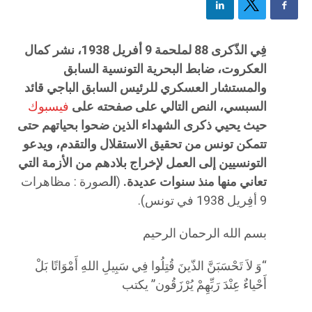
فِي الذّكرى 88 لملحمة 9 أفريل 1938، نشر كمال
العكروت، ضابط البحرية التونسية السابق
والمستشار العسكري للرئيس السابق الباجي قائد
السبسي، النص التالي على صفحته على
فيسبوك
حيث يحيي ذكرى الشهداء الذين ضحوا بحياتهم حتى
تتمكن تونس من تحقيق الاستقلال والتقدم، ويدعو
التونسيين إلى العمل لإخراج بلادهم من الأزمة التي
تعاني منها منذ سنوات عديدة.
(
ال
صورة : مظاهرات
9 أفِريل 1938 في تونس).
بسم الله الرحمان الرحيم
“وَ لاَ تَحْسَبَنَّ الذّينَ قُتِلُوا فِي سَبِيلِ اللهِ أَمْوَاتًا بَلْ
أَحْياءٌ عِنْدَ رَبِّهِمْ يُرْزَقُون” يكتب