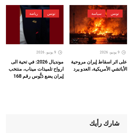
تونس
سياسة
تونس
رياضة
9 يونيو، 2026
9 يونيو، 2026
على اثر اسقاط إيران مروحية
مونديال 2026: في تحية الى
الأباتشي الأمريكية، العدو يرد
ارواح تلميذات ميناب، منتخب
إيران يضع دَبُّوس رقم 168
شارك رأيك