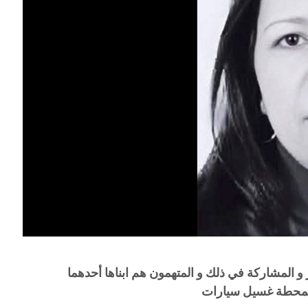
ر و المشاركة في ذلك و المتهمون هم ابناها أحدهما
 بمحطة غسيل سيارات