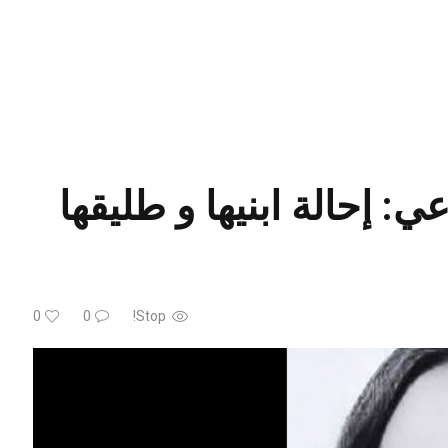
: إحالة ابنيها و طليقها
0
0
Stop!