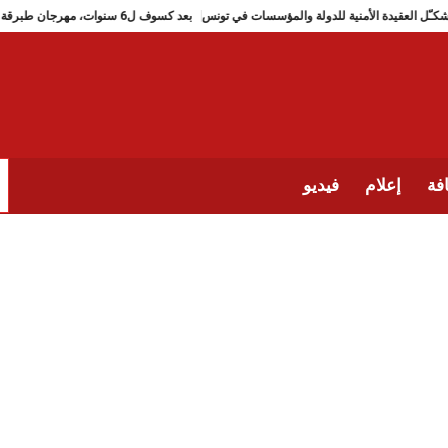
تشكـّل العقيدة الأمنية للدولة والمؤسسات في تونس
بعد كسوف ل6 سنوات، مهرجان طبرقة للجاز يعود (من 2 الى 9 جويلية 2026)
فة
إعلام
فيديو