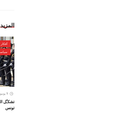
المزيد
أفكار
سياسة
9 يونيو، 2026
تشكـّل ال
تونس