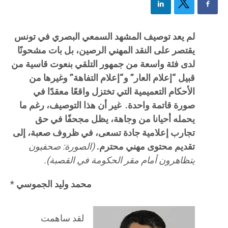
لم يعد توصيف المشهد السمعي البصري في تونس
يقتصر على النقد المهني الرصين، بل بات مشحونًا
لدى فئة واسعة من جمهور التلقي بنعوت قاسية من
قبيل “إعلام العار” و“إعلام التفاهة” وغيرها من
الأحكام التعميمية التي تختزل واقعًا معقدًا في
صورة قاتمة واحدة.
غير أن هذا التوصيف، رغم ما
يحمله أحيانا من وجاهة، يظل مجحفًا في حق
تجارب إعلامية جادة تسعى، في ظروف صعبة، إلى
تقديم محتوى مهني محترم.
(الصورة: صحفيون
يتظاهرون أمام مقر الحكومة في القصبة).
محمد وليد الجموسي
*
لقد ساهمت