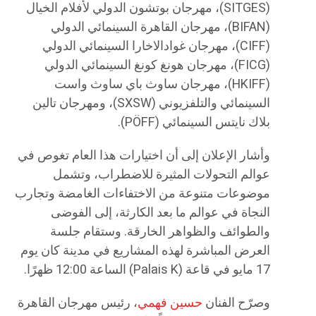
(SITGES)، مهرجان بوتشون الدولي لأفلام الخيال
(BIFAN)، مهرجان القاهرة السينمائي الدولي
(CIFF)، مهرجان غوادالاخارا السينمائي الدولي
(FICG)، مهرجان هونغ كونغ السينمائي الدولي
(HKIFF)، مهرجان ساوث باي ساوث واست
السينمائي والتلفزيوني (SXSW)، ومهرجان تالين
بلاك نايتس السينمائي (PÖFF).
وأشار الإعلان إلى أن اختيارات هذا العام تغوص في
عوالم التحولات المثيرة للاضطراب، وتشمل
موضوعات متنوعة من الاختفاءات الغامضة وتجارب
النجاة في عوالم ما بعد الكارثة، إلى الفوضى
والطوائف والظواهر الخارقة. وستقام جلسة
العرض المباشرة لهذه المشاريع في مدينة كان يوم
17 مايو في قاعة (Palais K) الساعة 12:00 ظهرًا.
وصرّح الفنان
حسين فهمي
، رئيس مهرجان القاهرة