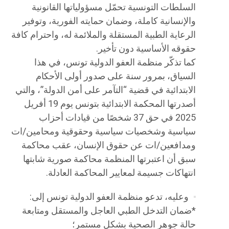
السلطات التونسية تحمّل مسؤولياتها القانونية
والإنسانية كاملة، وضمان حمايته الفورية، وتوفير
الرعاية الطبية المستقلة والملائمة له، واحترام كافة
حقوقه الأساسية دون تأخير.
كما تذكّر منظمة العفو الدولية تونس، في هذا
السياق، بمرور سنة على صدور أولى الأحكام
الابتدائية في قضية “التآمر على أمن الدولة”، والتي
أصدرتها المحكمة الابتدائية بتونس يوم 19 أفريل
2025 في حق 37 شخصًا من قيادات أحزاب
سياسية وشخصيات سياسية وحقوقية ومحامين/ات
ومدافعين/ات عن حقوق الإنسان، عقب محاكمة
سبق أن اعتبرتها المنظمة محاكمة صورية شابتها
انتهاكات جسيمة لمعايير المحاكمة العادلة.
وعليه، تدعو منظمة العفو الدولية تونس إلى:
*ضمان التدخل الطبي العاجل والمستقل ومتابعة
حالة جوهر الصحية بشكل مستمر؛