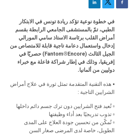
في خطوة نوعية تؤكد ريادة تونس في الابتكار
الطبي، تمّ بالمستشفى الجامعي الرابطة بقسم
أمراض القلب برئاسة الاستاذ سامي المورالي
إدخال واستعمال دعامة تاجية قابلة للامتصاص من
الجيل الثالث (Fantom®️Encore) حصريّا في
إفريقيا، وذلك في إطار شراكة فاعلة مع خبراء
دوليين من ألمانيا.
▪️ هذه التقنية المتقدمة تمثل ثورة في علاج أمراض
الشرايين التاجية :
▫️ تُعيد فتح الشرايين دون ترك جسم دائم داخلها
▫️ تذوب تدريجيًا بعد أداء وظيفتها
▫️ تُمكّن من تحسين جودة العلاج على المدى
الطويل، خاصة لدى المرضى صغار السن