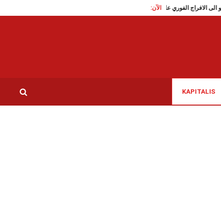
الآن:
تقاطع تدعو الى الافراج الفوري على الناشطة السياسية سوار البرقاوي
عاملات الن
KAPITALIS