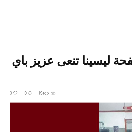
حة ليسينا تنعى عزيز باي
0
0
Stop!