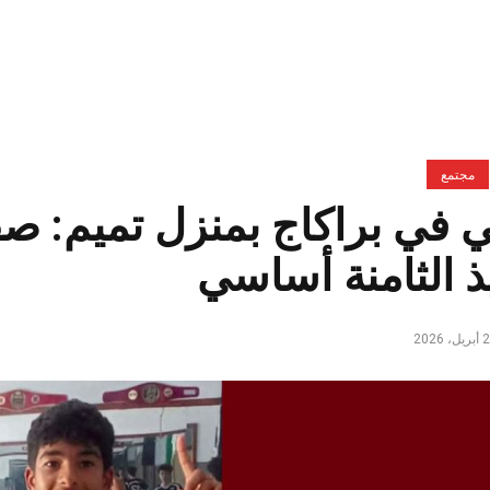
مجتمع
 في براكاج بمنزل تميم: صف
ذ الثامنة أساسي
ل، 2026