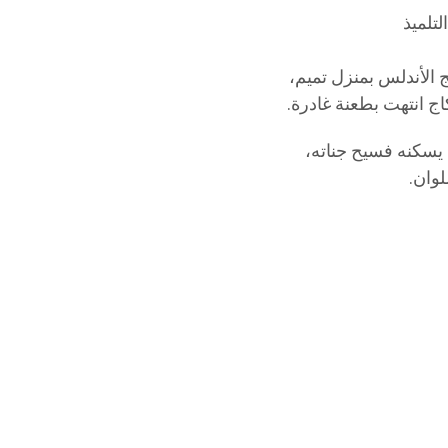
لتلميذ
ج الأندلس بمنزل تميم،
كاج انتهت بطعنة غادرة.
 يسكنه فسيح جناته،
وان.