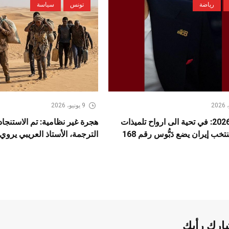
رياضة
تونس
سياسة
9 يونيو، 2026
مونديال 2026: في تحية الى ارواح تلميذات
هجرة غير نظامية: تم الاستنجاد 
خب إيران يضع دَبُّوس رقم 168
الترجمة، الأستاذ العريبي يروي
ارك رأيك