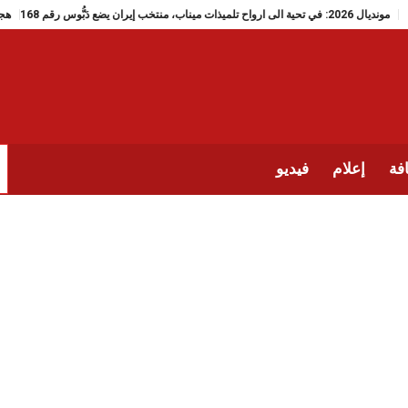
مونديال 2026: في تحية الى ارواح تلميذات ميناب، منتخب إيران يضع دَبُّوس رقم 168
فة
إعلام
فيديو