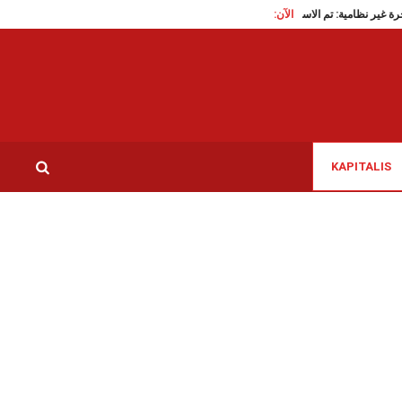
الآن:
هجرة غير نظامية: تم الاستنجاد به وديا لتأمين الترجمة، الأستاذ العريبي يروي…
KAPITALIS