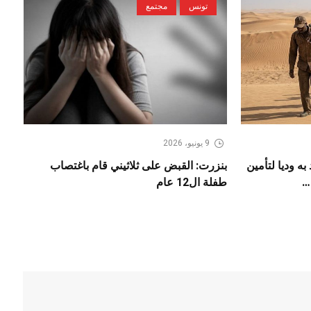
تونس
مجتمع
9 يونيو، 2026
به وديا لتأمين
بنزرت: القبض على ثلاثيني قام باغتصاب
…
طفلة ال12 عام