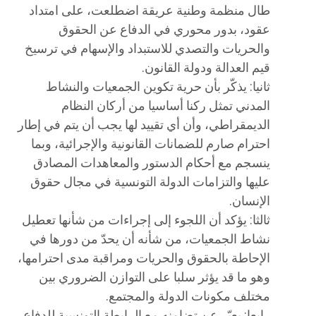
طال منظمة وطنية عريقة اضطلعت، على امتداد
عقود، بدور محوري في الدفاع عن الحقوق
والحريات والتصدي للاستبداد والإسهام في ترسيخ
قيم العدالة ودولة القانون.
ثانيا: يذكّر بأن حرية تكوين الجمعيات والنشاط
المدني تمثل ركنا أساسيا من أركان النظام
الديمقراطي، وأن أي تقييد لها يجب أن يتم في إطار
احترام صارم للضمانات القانونية والإجرائية، وبما
ينسجم مع أحكام الدستور والمعاهدات المصادق
عليها والتزامات الدولة التونسية في مجال حقوق
الإنسان.
ثالثا: يؤكد أن اللجوء إلى إجراءات من شأنها تعطيل
نشاط الجمعيات، من شأنه أن يحدّ من دورها في
الإحاطة بالحقوق والحريات ومراقبة مدى احترامها،
وهو ما قد يؤثر سلبا على التوازن الضروري بين
مختلف مكونات الدولة والمجتمع.
رابعا: يعبّر عن تضامنه مع الرابطة التونسية للدفاع