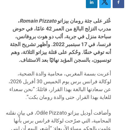
عُثر على جثة رومان بيزاتو
Romain Pizzato
،
مدرب التزلج البالغ من العمر 42 عامًا، في حوض
سباحة منزل في جربة، ألب دو هوت بروفانس،
فرنسا، في 17 سبتمبر 2022. وأظهر تشريح الجثة
أنه توفي خنقًا. وحُكم على قتلة بيزاتو الثلاثة، وهم
تونسيون، بالسجن المؤبد نهائيًا بعد الاستئناف.
أعربت بسمة المغربي، محامية والدة الضحية،
لوكالة فرانس برس يوم الخميس 30 أفريل 2026،
عن سعادتها البالغة بهذا القرار، قائلةً: “نحن سعداء
للغاية بهذا القرار. حتى والدة رومان بكت”.
وأضافت أوديل بيزاتو Odile Pizzato، في بيانٍ نقلته
المحامية، التي صرّحت لوكالة فرانس برس بأنها
علمت بالحكم مساء الأربعاء: “أشعر اليوم أن ابني