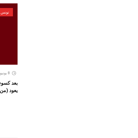
تونس
8 يونيو، 2026
يعود (من 2 الى 9 جويلية 026