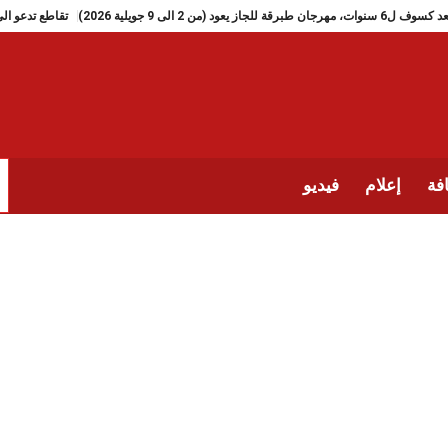
بعد كسوف ل6 سنوات، مهرجان طبرقة للجاز يعود (من 2 الى 9 جويلية 2026)
تق
فة
إعلام
فيديو