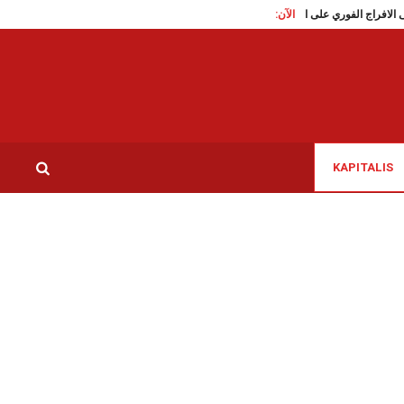
الآن:
اطع تدعو الى الافراج الفوري على الناشطة السياسية سوار البرقاوي
عاملات النظافة بمس
KAPITALIS