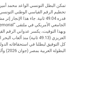
​تمكن البطل التونسي الواعد محمد أمين 
الجامعي الأمريكي في ملتقى “Torrin Lawrence Memorial”.
​وبهذا التوقيت، يكسر عدواني الرقم الق
العزيزي (49.13 ثانية) منذ ألعاب البحر الأبيض المتوسط بطركونة عام 2018.
​كل التوفيق لبطلنا في استحقاقاته الدول
البطولة العربية بمصر (جوان 2026) وألعاب البحر الأبيض المتوسط بإيطاليا 2026.