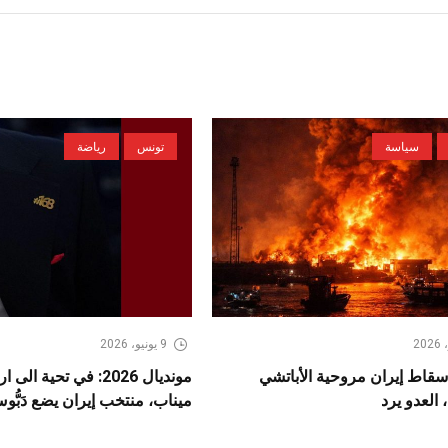
سياسة
تونس
رياضة
9 يونيو، 2026
سقاط إيران مروحية الأباتشي
مونديال 2026: في تحية ا
 العدو يرد
ميناب، منتخب إيران يضع دَبُّوس 