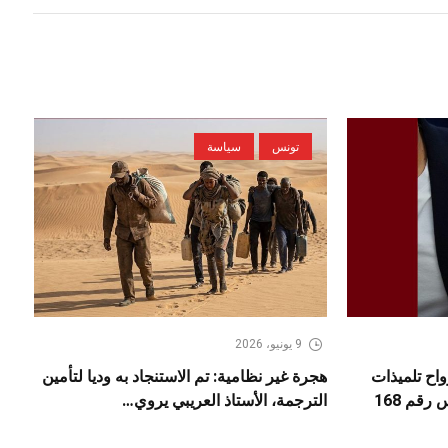
تونس
سياسة
9 يونيو، 2026
لى ارواح تلميذات
هجرة غير نظامية: تم الاستنجاد به وديا لتأمين
رقم 168
الترجمة، الأستاذ العريبي يروي…