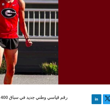
رقم قياسي وطني جديد في سباق 400 متر حواجز (رجال)