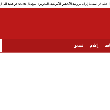
على اثر اسقاط إيران مروحية الأباتشي الأمريكية، العدو يرد
مونديال 2026: في تحية الى ارواح تلميذات ميناب، منتخب إيران يضع دَبُّوس رقم 168
فة
إعلام
فيديو