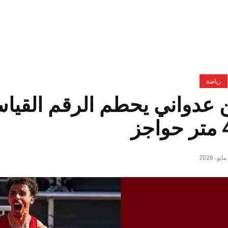
رياضة
ن عدواني يحطم الرقم القي
جز