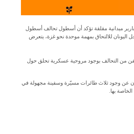
أسطول الصمود العالمي (GSF) تقارير ميدانية مقلقة تؤكد أن أسطول تحالف أسطول
بالة سواحل اليونان للالتحاق بمهمة موحدة نحو غزة، يتعرض
ع سفن من التحالف بوجود مروحية عسكرية تحلق حول
ركون عن وجود ثلاث طائرات مسيّرة وسفينة مجهولة في
الخاصة بها.