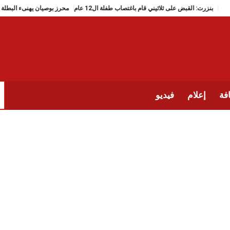
بنزرت: القبض على ثلاثيني قام باغتصاب طفلة ال12 عام
محرز بوصيان
فة
إعلام
فيديو