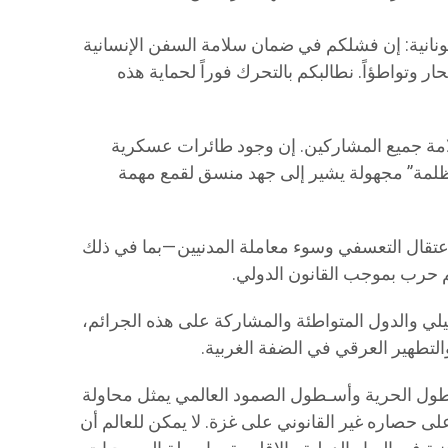
نانية: إن فشلكم في ضمان سلامة السفن الإنسانية
لبحار وتواطؤاً. نطالبكم بالتحرك فوراً لحماية هذه
امة جميع المشاركين. إن وجود طائرات عسكرية
ظلمة” مجهولة يشير إلى جهد منسق لقمع مهمة
لاعتقال التعسفي وسوء معاملة المدنيين—بما في ذلك
 حرب بموجب القانون الدولي.
لي والدول المتواطئة والمشاركة على هذه الجرائم،
لتطهير العرقي في الضفة الغربية.
ول الحرية وأسـطول الصمود العالمي يمثل محاولة
لى حصاره غير القانوني على غزة. لا يمكن للعالم أن