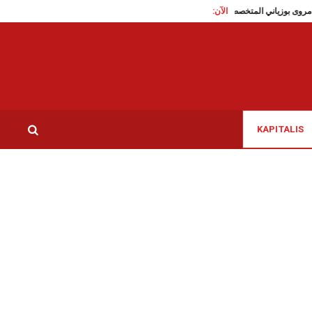
الآن:
 يهنىء البطلة مروى بوزياني المتخصصة في سباق 3000 متر موانع
نبيل بن حسين: تنش
KAPITALIS