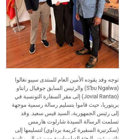
توجه وفد يقوده الأمين العام للمنتدى سيبو نغالوا
(S’bu Ngalwa) والرئيس السابق جوفيال رانتاو
(Jovial Rantao) إلى مقر السفارة التونسية في
بريتوريا، حيث قاموا بتسليم رسالة رسمية موجهة
إلى رئيس الجمهورية، السيد قيس سعيد. وقد
تسلمت الرسالة السيدة شارلوت هارمس
(سكرتيرة السفيرة كريمة برداوي) لتسليمها إلى
نائب رئيس البعثة الدبلوماسية ومن ثم إلى رئاسة