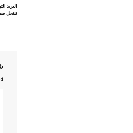
البريد ال
تنتحل صف
ش
d.