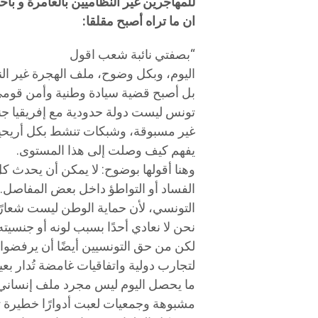
للمهاجرين غير النظاميين بالعامرة و بأح
ان ما تراه أصبح مقلقا:
“بصفتي نائبة شعب اقول
اليوم، وبكل وضوح، ملف الهجرة غير الن
بل أصبح قضية سيادة وطنية وأمن قومي
تونس ليست دولة حدودية مع إفريقيا جن
غير مسبوقة، وشبكات تنشط بكل أريحي
يفهم كيف وصلت إلى هذا المستوى.
وهنا أقولها بوضوح: لا يمكن أن يحدث ك
الفساد أو التواطؤ داخل بعض المفاصل.
التونسي، لأن حماية الوطن ليست شعارً
نحن لا نعادي أحدًا بسبب لونه أو جنسي
لكن من حق التونسيين أيضًا أن يرفضوا
لتجارب دولية واتفاقيات غامضة تُدار بعي
ما يحصل اليوم ليس مجرد ملف إنساني 
مشبوهة وجمعيات لعبت أدوارًا خطيرة تح