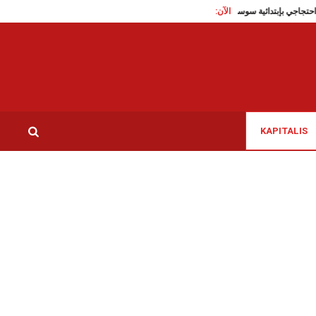
وقرصنة
الآن:
تجمع احتجاجي بإبتدائية سوسة: المحامون يرفضون قطعيا تجاهل وزارة العدل لمطالب
KAPITALIS