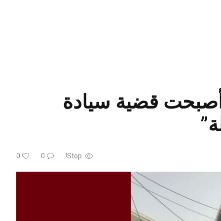
 أصبحت قضية سيادة
ة”
0
0
Stop!