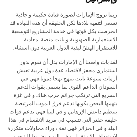
ربما تروج الإمارات لصورة قيادة حكيمة و جاذبة
تسعى لتنمية بلادها لكن الحقيقة أن هذه القيادة قد
انخرطت بكل قوتها في خدمة المشاريع التوسعية
الاستعمارية الصهيونية و باتت منصة معادية
للاستقرار الهشّ لبقية الدول العربية دون استثناء.
لقد بات واضحا أن الإمارات بدل أن تقوم بدور
استثماري محفز لاقتصاد عدة دول عربية تعيش
أزمات متنوعة باتت تنتهج نهجا دمويا فهي في
السودان الداعم القوى لما يسمى بقوات الدعم
السريع التي ترتكب جرائم حرب هناك و في غزة
يتهمها البعض بكونها تدعم فرق الموت المرتبطة
بتنظيم داعش الإرهابي و في ليبيا فهي تدعم قوات
خليفة حفتر التي تتسبب في مزيد الانقسام في هذا
البلد و في الجزائر فهي تقف وراء محاولات متكررة
لاستهداف الاستقرار و فى اليمن بضربها للشعب