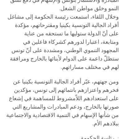
المبادرة والاستثمار بتونس والإسهام في دفع نسق
النمو وخلق مواطن الشغل.
وخلال اللقاء، استمعت رئيسة الحكومة إلى مشاغل
أفراد الجالية التونسية بكينيا ومقترحاتهم، مؤكدة
على أنّ الدولة ستوليها ما تستحقه من عناية
ومتابعة، اعتبارا لدورهم كشركاء فاعلين في
المجهود التنموي الوطني، ومشددة على أنّ تونس
ستظلّ داعمة على الدوام لأبنائها بالخارج ومرافقة
لهم في مختلف مساراتهم.
ومن جهتهم، عبّر أفراد الجالية التونسية بكينيا عن
فخرهم واعتزازهم بانتمائهم إلى تونس، مؤكدين
على استعدادهم اللاّمشروط للمساهمة في إشعاع
صورتها بالخارج، ودعم المبادرات والمشاريع التي
من شأنها الإسهام في التنمية الاقتصادية والاجتماعية
ببلادهم الأم.
رئاسة الحكومة