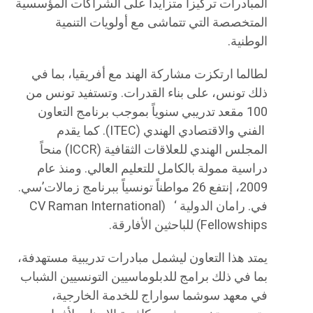
المبادرات تركيزاً متزايداً على الشراكات المؤسسية
المتخصصة التي تتماشى مع أولويات التنمية
الوطنية.
لطالما ارتكزت مشاركة الهند مع أفريقيا، بما في
ذلك تونس، على بناء القدرات. وتستفيد تونس من
100 مقعد تدريبي سنوياً بموجب برنامج التعاون
الفني والاقتصادي الهندي (ITEC). كما يقدم
المجلس الهندي للعلاقات الثقافية (ICCR) منحاً
دراسية ممولة بالكامل للتعليم العالي. ومنذ عام
2009، إنتفع 26 مواطناً تونسياً ببرنامج زمالات’سي.
في. رامان الدولية ‘ (CV Raman International
Fellowships) للباحثين الأفارقة.
يمتد هذا التعاون ليشمل مبادرات تدريبية مستهدفة،
بما في ذلك برامج للدبلوماسيين التونسيين الشباب
في معهد سوشما سواراج للخدمة الخارجية،