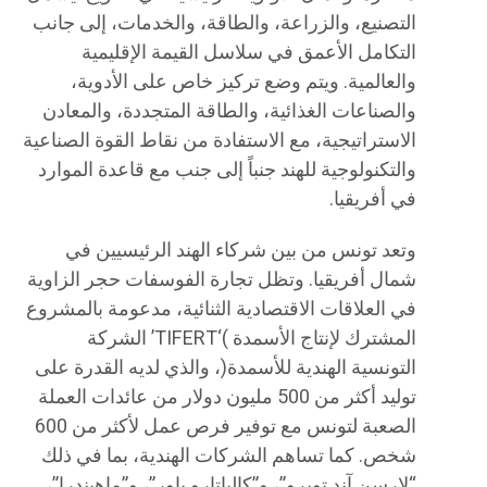
التصنيع، والزراعة، والطاقة، والخدمات، إلى جانب
التكامل الأعمق في سلاسل القيمة الإقليمية
والعالمية. ويتم وضع تركيز خاص على الأدوية،
والصناعات الغذائية، والطاقة المتجددة، والمعادن
الاستراتيجية، مع الاستفادة من نقاط القوة الصناعية
والتكنولوجية للهند جنباً إلى جنب مع قاعدة الموارد
في أفريقيا.
وتعد تونس من بين شركاء الهند الرئيسيين في
شمال أفريقيا. وتظل تجارة الفوسفات حجر الزاوية
في العلاقات الاقتصادية الثنائية، مدعومة بالمشروع
المشترك لإنتاج الأسمدة )‘TIFERT’ الشركة
التونسية الهندية للأسمدة(، والذي لديه القدرة على
توليد أكثر من 500 مليون دولار من عائدات العملة
الصعبة لتونس مع توفير فرص عمل لأكثر من 600
شخص. كما تساهم الشركات الهندية، بما في ذلك
“لارسن آند توبرو”، و”كالباتارو باور”، و”ماهيندرا”،