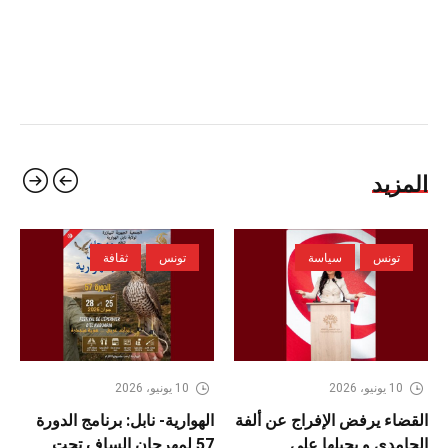
المزيد
تونس
سياسة
تونس
ثقافة
10 يونيو، 2026
10 يونيو، 2026
القضاء يرفض الإفراج عن ألفة
الهوارية- نابل: برنامج الدورة
الحامدي و يحيلها على
57 لمهرجان الساف تحت