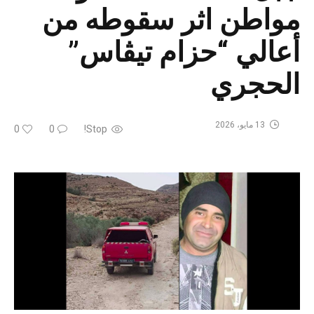
مواطن اثر سقوطه من
أعالي “حزام تيڨاس”
الحجري
13 مايو، 2026
0
0
Stop!