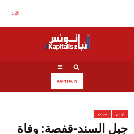
الآن:
KAPITALIS
تونس
مجتمع
جبل السند-قفصة: وفاة