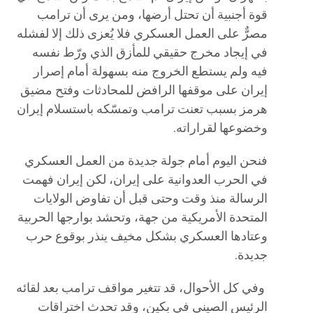
قوة أجنبية أن تحتل أرضها، ومن يرى أن ترامب
مصرٌّ على العمل العسكري فلا يُعزى ذلك إلا لفشله
في إيجاد مخرج حقيقي للمأزق الذي ورّط نفسه
فيه ولم يستطع الخروج منه بسهولة أمام إصرار
إيران على موقفها الرافض للمحادثات وفتح مضيق
هرمز بسبب تعنت ترامب وتمسّكه باستسلام إيران
وخضوعها لقراراته.
فنحن اليوم أمام جولة جديدة من العمل العسكري
في الحرب العدوانية على إيران، لكن إيران فهمت
الرسالة منذ وقت وحتى قبل أن تفاوض الولايات
المتحدة الأمريكية من جهة، وتحشد بوارجها الحربية
وعتادها العسكري بشكل مخيف ينذر بوقوع حرب
جديدة.
وفي كل الأحوال، قد تتغير مواقف ترامب بعد لقائه
الرئيس الصيني في بكين، وقد تحدث اختراقات