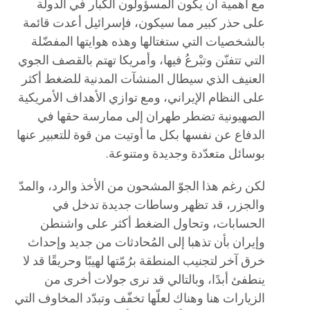
مع أهمية أن يكون المسؤولون الكبار في الدولة
على حذر كبير مما سيكون، فإسرائيل أعدت قائمة
بالشخصيات التي ستغتالها وهذه هوايتها المفضّلة
التي تتفنّن وتبْرعُ فيها، وأمريكا تهتم بالقصف الجوي
العنيف الذي سيطال المنشآت المدنية للضغط أكثر
على النظام الإيراني، ومع توازي الأهداف الأمريكية
الصهيونية تضطر طهران إلى ممارسة حقها في
الدفاع عن نفسها بكل ما أوتيت من قوة للتعبير عنها
بوسائل متعدّدة وجديدة ومتنوعة.
لكن رغم هذا الجوّ المشحون من الأخذ والرد، والمدّ
والجزر، قد تظهر وساطات جديدة تدخل في
الحسابات، وتحاول الضغط أكثر على واشنطن
وإيران بأن تذهبا إلى المُحادثات من جديد وإحداث
خرق آخر لتجنيب المنطقة برُمّتها لهيبًا وحريقًا قد لا
ينطفئ أبدًا، وبالتالي قد نرى جولات أخرى من
الزيارات هنا وهناك لعلّها تخفّف وتبدّد المخاوف التي