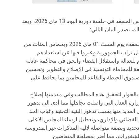
​إن مجلس الهيئة الوطنية للمحامين بتونس المنعقد في جلسة دورية اليوم 13 ماي 2026، وبعد
، يصدر البيان التالي:
​أولا: يشيد بالجلسة العامة الاستثنائية المنعقدة يوم السبت 01 ماي 2026 وبحماس المئات من
مل تراب الجمهورية وعبروا فيها عن استعدادهم
م للعدالة واستقلال القضاء والحق في محاكمة عادلة
 للمحاماة التونسية في الإصلاح والتطوير وتحسين
صندوق الحيطة والتقاعد للمحامين بما يحافظ على
لب بالحوار لتحقيق هذه المطالب وفي مقدمتها إصلاح
وزارة العدل التي واصلت تجاهلها مما أدى الى تدهور
عديد منها بسبب تدهور البنية التحتية وغياب الحد
 القضائي والإداري، وتعطيل ارساء المجلس الاعلى
حديد وبصفة متواصلة لآلية المذكرات غير المدروسة
لشغورات، مما أضر بمصلحة المتقاضين.