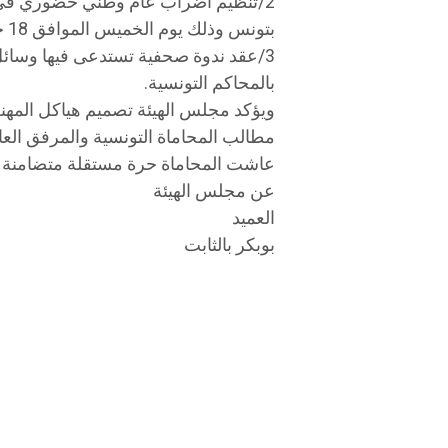
​2/تنظيم اضراب عام وطني حضوري في 
بتونس وذلك يوم الخميس الموافق 18 جوان 2026.
​3/عقد ندوة صحفية تستدعى فيها وسائل ال
بالمحاكم التونسية.
​ويؤكد مجلس الهيئة تصميم هياكل الم
مطالب المحاماة التونسية والمرفق العام
​عاشت المحاماة حرة مستقلة متضامنة 
​عن مجلس الهيئة
العميد
بوبكر بالثابت