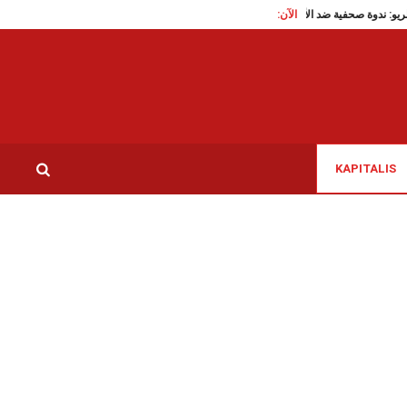
يديو)
الآن:
قاعة الريو: ندوة صحفية ضد الأبارتايد و الاستيطان و التهجير القسري
روتردام: “يو
KAPITALIS