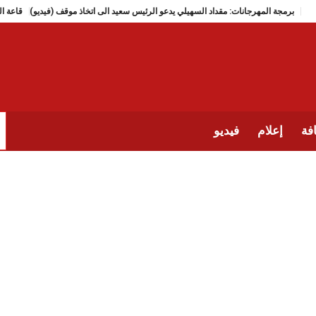
برمجة المهرجانات: مقداد السهيلي يدعو الرئيس سعيد الى اتخاذ موقف (ف
فة
إعلام
فيديو