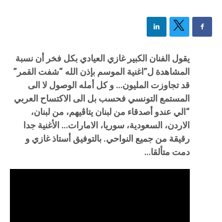
يقول الفنان الكبير غازي العيادي بكل فخر أن نسبة
المشاهدة ل”اغنية الموسم بإذن الله “شفت القمر”
قد تجاوزت المليون… و كل أمله الوصول لا الى
المستمع التونسي فحسب بل الى الاكتساح العربي
“الي عندو أصدقاء من لبنان يتاڤيهم، من لبنان،
الاردن، السعودية، سوريا، الامارات… الأغنية جدا
رقيقة من جميع النواحي. بالتوفيق أستاذ غازي و
دمت متألقا…