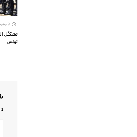
9 يونيو، 2026
تشكـّل ال
تونس
ش
d.