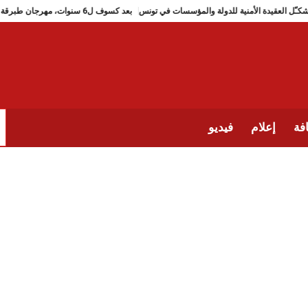
تشكـّل العقيدة الأمنية للدولة والمؤسسات في تونس
بعد كسوف ل6 سنوات، مهرجان طبرقة للجاز يعود (من 2 الى 9 جويلية 2026)
فة
إعلام
فيديو