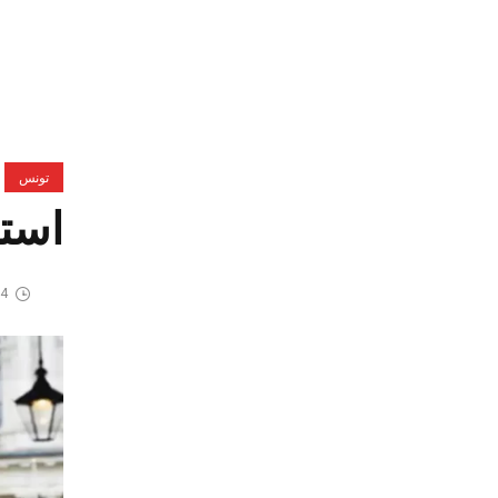
تونس
استق
14 مايو