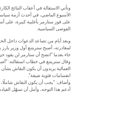
وتأتي الاستقالة في أعقاب النتائج الكارث
الأسبوع الماضي، في أحدث أزمة سياسي
على فوز ستارمر بأغلبية كبيرة، على أس
الفوضى السياسية.
وبعد أيام من تصاعد الدعوات داخل الح
لمغادرته، أصبح ستريتنغ أول وزير بارز 
جاء بعدما “اتضح أن ستارمر لن يقود حزب
وقال ستريتنغ في خطاب استقالته: “أصب
العمالية يريدون أن يكون النقاش بشأن 
انقسامات فئوية ضيقة”.
وأضاف: “يجب أن يكون النقاش شاملًا،
أدعم هذا التوجه، وآمل أن تسهّل القيادة