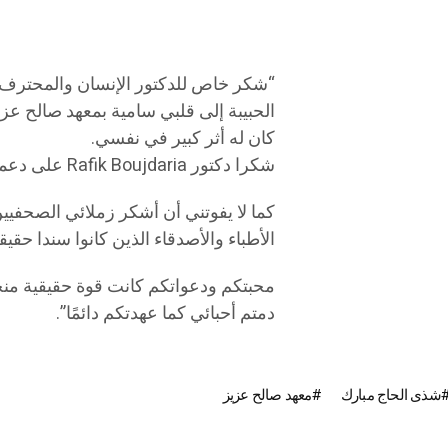
“شكر خاص للدكتور الإنسان والمحترف 
الحبيبة إلى قلبي سامية بمعهد صالح عز
كان له أثر كبير في نفسي.
شكرا دكتور Rafik Boujdaria على دعمك ومتابعتك، دمت خير السند .
كما لا يفوتني أن أشكر زملائي الصحفيين
الأطباء والأصدقاء الذين كانوا سندا حقيق
محبتكم ودعواتكم كانت قوة حقيقية منحت
دمتم أحبائي كما عهدتكم دائمًا”.
شذى الحاج مبارك
معهد صالح عزيز