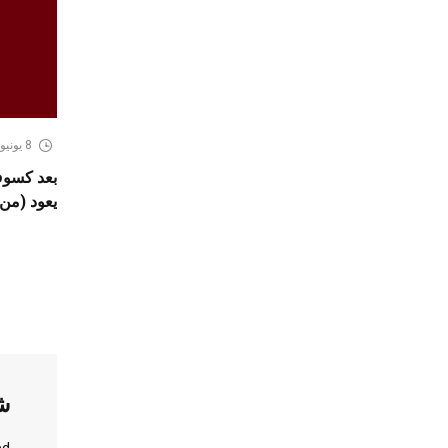
8 يونيو، 2026
يعود (من 2 الى 9 جويلية 026
ش