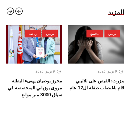
المزيد
تونس
مجتمع
تونس
رياضة
9 يونيو، 2026
9 يونيو، 2026
بنزرت: القبض على ثلاثيني
محرز بوصيان يهنىء البطلة
قام باغتصاب طفلة ال12 عام
مروى بوزياني المتخصصة في
سباق 3000 متر موانع