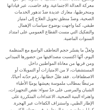
معركة العدالة الاجتماعية. وقد خاضت، عبر قياداتها
ومنخرطيها، معارك عديدة ضدّ تدهور الخدمات
الصحية، وضدّ منطق تحويل العلاج إلى امتياز
طبقي، كما واجهت بوضوح سياسات الإهمال
والتفكيك التي مست القطاع العمومي على امتداد
السنوات الماضية.
ولعلّ ما يفسّر حجم التعاطف الواسع مع المنظمة
اليوم، أنّها اكتسبت مصداقيتها من حضورها الميداني
ومن قربها من معاناة المواطنين داخل
المستشفيات، لا من الامتيازات أو التمويلات أو
الاصطفافات . فقد ظلّ خطابها، رغم حدّته أحيانًا،
مرتبطًا بمطالب ملموسة يعيشها يوميًا الأطباء
الشبان والمرضى على حدّ سواء: نقص التجهيزات،
واهتراء البنية الصحية، الاعتداءات المتكررة على
الإطار الطبي، واستنزاف الكفاءات عبر الهجرة.
كما ارتبطت صورة المنظمة، في وجدان الكثيرين،