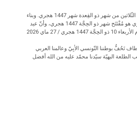
​يوم الأحد 17 ماي 2026 ميلادي هو تَمام الثّلاثين من شهر ذو القِعدة شهر 1447 هجري. وبناء
عليه فإنّ يوم الإثنين 18 ماي 2026 هجري هو مُفْتَتَح شهر ذو الحِجَّة 1447 هجري، وأنّ عيد
الأضحى المبارك يكون، بمشيئة الله، يوم الأربعاء 10 ذو الحِجَّة 1447 هجري / 27 ماي 2026
 تَحُفُّ بوطننا التّونسي الأبِيّ وعالمنا العربي
ب الطلعة البهيّة سيّدنا محمّد عليه من الله أفضل