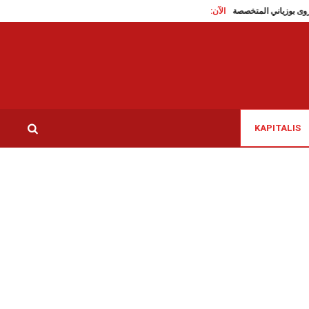
الآن:
نىء البطلة مروى بوزياني المتخصصة في سباق 3000 متر موانع
نبيل بن حسين: تنشط 
KAPITALIS