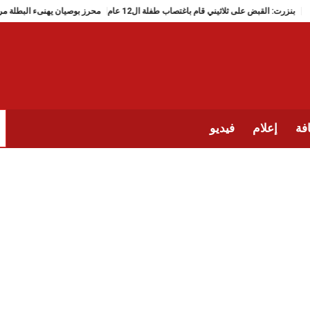
بنزرت: القبض على ثلاثيني قام باغتصاب طفلة ال12 عام
محرز بوصيان يه
فة
إعلام
فيديو