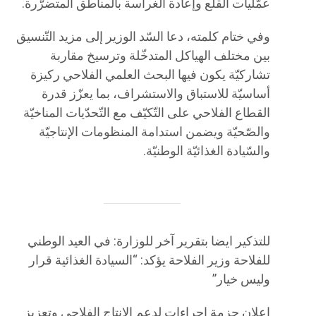
عمّليات القلع وإعادة الغراسة بالمناطق المتضرّرة.
وفي ختام كلمته، دعا السّد الوزير إلى مزيد التّنسيق
بين مختلف الهياكل المتدخّلة وترسيخ مقاربة
تشاركيّة يكون فيها البحث العلمي الفلاحي ركيزة
أساسيّة للاستباق والاستشراف، بما يعزّز قدرة
القطاع الفلاحي على التّكيّف مع التّحدّيات المناخيّة
والصّحيّة ويضمن استدامة المنظومات الإنتاجيّة
والسّيادة الغذائيّة الوطنيّة.
للتذكير ايضا بتقرير آخر للوزارة: في العيد الوطني
للفلاحة وزير الفلاحة يؤكد: “السيادة الغذائية قرار
وليس خيار”
إعلان حزمة إجراءات لدعم الإنتاج الفلاحي وتعزيز