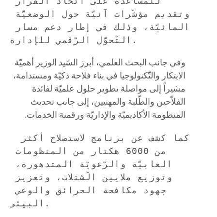
للمساعدة على اتّخاذ القرار 
وتقديم مؤشّرات آنيّة حول الوضعيّة 
المائيّة، وذلك في إطار دعم مسار 
التّحوّل الرّقمي للإدارة.
وفي جانب البحث العلمي، أبرز السّيد الوزير أهميّة
الابتكار والتّكنولوجيا في بناء فلاحة ذكيّة ومستدامة،
مشيراً إلى مواصلة تطوير حلول علميّة لفائدة
الفلاّحين والطّلبة والمهنيين، إلى جانب تحديث
المنظومة الأكاديميّة والإداريّة ورقمنة الخدمات.
 كما كشف عن برنامج لاستصلاح أكثر 
من 6000 هكتار من المنظومات 
الغابيّة والرّعويّة المتدهورة، 
وتوزيع ملايين الّشتلات، وتعزيز 
جهود مكافحة الحرائق والوعي 
البيئي.