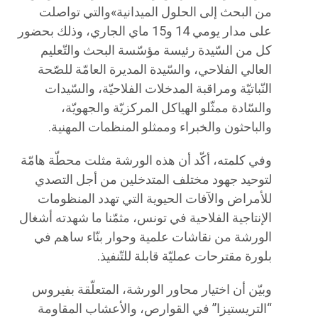
من البحث إلى الحلول الميدانية»والتي تواصلت
على مدار يومي 14 و15 ماي الجاري، وذلك بحضور
كل من السّيدة رئيسة مؤسّسة البحث والتّعليم
العالي الفلاحي، والسّيدة المديرة العامّة للصّحة
النّباتيّة ومراقبة المدخلات الفلاحيّة، والسّيدات
والسّادة ممثّلو الهياكل المركزيّة والجهويّة،
والباحثون والخبراء وممثلو المنظمات المهنية.
وفي كلمته، أكّد أن هذه الورشة مثلت محطّة هامّة
لتوحيد جهود مختلف المتدخلين من أجل التصدي
للأمراض والآفات الحيوية التي تهدد المنظومات
الإنتاجية الفلاحية في تونس، مثمّنا ما شهدته أشغال
الورشة من نقاشات علمية وحوار بنّاء ساهم في
بلورة مقترحات عمليّة قابلة للتّنفيذ.
وبيّن أن اختيار محاور الورشة، المتعلّقة بفيروس
“التريستيزا” في القوارص، والأعشاب المقاومة