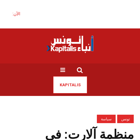
الآن:
KAPITALIS
تونس
سياسة
منظمة ​آلارت: في