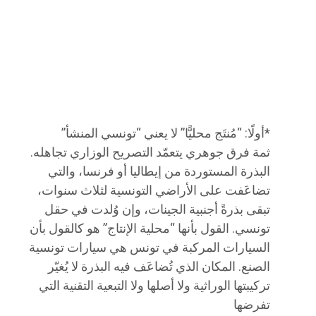
*​أولًا: “مُنتَج محليًّا” لا يعني “تونسي المنشأ”
ثمة فرق جوهري يتعمّد التصريح الوزاري تجاهله.
البذرة المستوردة من إيطاليا أو فرنسا، والتي
تضاعَفت على الأراضي التونسية لثلاث سنوات،
تبقى بذرةً أجنبية الجينات، وإن وُلدت في حقل
تونسي. القول بأنها “محلية الإنتاج” هو كالقول بأن
السيارات المركبة في تونس هي سيارات تونسية
الصنع. المكان الذي تُضاعَف فيه البذرة لا يُغيّر
تركيبتها الوراثية ولا أصلها ولا التبعية التقنية التي
تفرضها