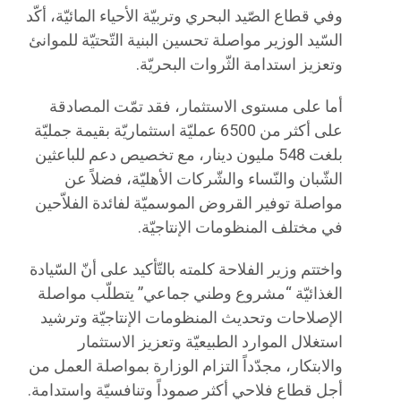
وفي قطاع الصّيد البحري وتربيّة الأحياء المائيّة، أكّد
السّيد الوزير مواصلة تحسين البنية التّحتيّة للموانئ
وتعزيز استدامة الثّروات البحريّة.
أما على مستوى الاستثمار، فقد تمّت المصادقة
على أكثر من 6500 عمليّة استثماريّة بقيمة جمليّة
بلغت 548 مليون دينار، مع تخصيص دعم للباعثين
الشّبان والنّساء والشّركات الأهليّة، فضلاً عن
مواصلة توفير القروض الموسميّة لفائدة الفلاّحين
في مختلف المنظومات الإنتاجيّة.
واختتم وزير الفلاحة كلمته بالتّأكيد على أنّ السّيادة
الغذائيّة “مشروع وطني جماعي” يتطلّب مواصلة
الإصلاحات وتحديث المنظومات الإنتاجيّة وترشيد
استغلال الموارد الطبيعيّة وتعزيز الاستثمار
والابتكار، مجدّداً التزام الوزارة بمواصلة العمل من
أجل قطاع فلاحي أكثر صموداً وتنافسيّة واستدامة.