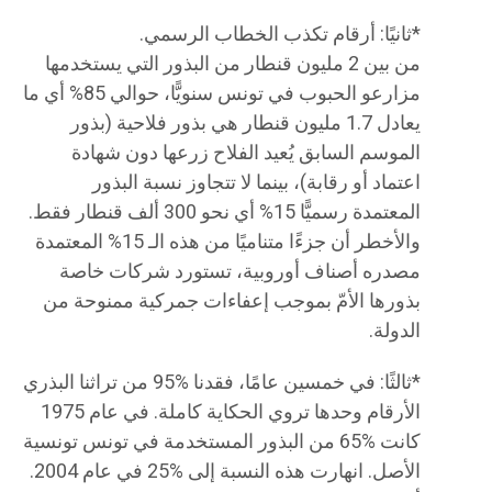
*​ثانيًا: أرقام تكذب الخطاب الرسمي.
من بين 2 مليون قنطار من البذور التي يستخدمها
مزارعو الحبوب في تونس سنويًّا، حوالي 85% أي ما
يعادل 1.7 مليون قنطار هي بذور فلاحية (بذور
الموسم السابق يُعيد الفلاح زرعها دون شهادة
اعتماد أو رقابة)، بينما لا تتجاوز نسبة البذور
المعتمدة رسميًّا 15% أي نحو 300 ألف قنطار فقط.
والأخطر أن جزءًا متناميًا من هذه الـ 15% المعتمدة
مصدره أصناف أوروبية، تستورد شركات خاصة
بذورها الأمّ بموجب إعفاءات جمركية ممنوحة من
الدولة.
*​ثالثًا: في خمسين عامًا، فقدنا %95 من تراثنا البذري
الأرقام وحدها تروي الحكاية كاملة. في عام 1975
كانت %65 من البذور المستخدمة في تونس تونسية
الأصل. انهارت هذه النسبة إلى %25 في عام 2004.