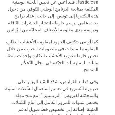
fastidiosa، فقد أعلن عن تحيين اللجنة الوطنية
المكلفة بمتابعة البرنامج الوطني للتّوقي من دخول
هذه البكتيريا إلى تونس، إلى جانب إعداد برامج
بحث علمي لرسم خارطة انتشار الحشرات النّاقلة
ودراسة مدى مقاومة الأصناف المحليّة من الزّياتين.
كما أوصى بتكثيف الجهود لمقاومة الأعشاب الضّارة
المقاومة للمبيدات في منظومات الحبوب من خلال
تحيين خارطة توزيع الأعشاب الضّارة وإحداث منصّة
بيانات للممارسات الجيّدة في مجال التّحكّم
المندمج.
وفي قطاع القوارص، شدّد السّيد الوزير على
ضرورة التّسريع في تعميم استعمال الشّتلات المثبتة
والمتحمّلة لفيروس “التريستيزا”، مع منح مهلة
بخمس سنوات للمرور الكامل إلى إنتاج الشّتلات
المثبتة، إضافة إلى تخصيص خط تمويل لدعم