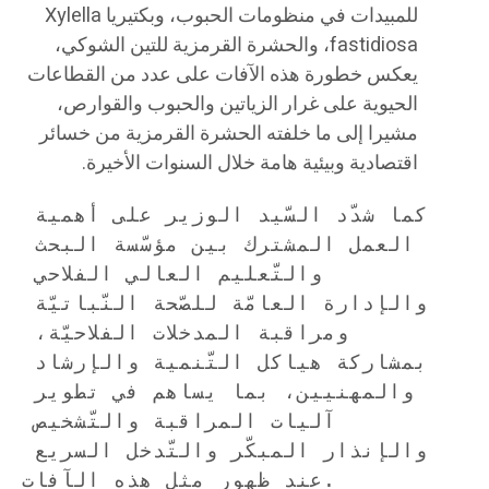
للمبيدات في منظومات الحبوب، وبكتيريا Xylella
fastidiosa، والحشرة القرمزية للتين الشوكي،
يعكس خطورة هذه الآفات على عدد من القطاعات
الحيوية على غرار الزياتين والحبوب والقوارص،
مشيرا إلى ما خلفته الحشرة القرمزية من خسائر
اقتصادية وبيئية هامة خلال السنوات الأخيرة.
كما شدّد السّيد الوزير على أهمية 
العمل المشترك بين مؤسّسة البحث 
والتّعليم العالي الفلاحي 
والإدارة العامّة للصّحة النّباتيّة 
ومراقبة المدخلات الفلاحيّة، 
بمشاركة هياكل التّنمية والإرشاد 
والمهنيين، بما يساهم في تطوير 
آليات المراقبة والتّشخيص 
والإنذار المبكّر والتّدخل السريع 
عند ظهور مثل هذه الآفات.