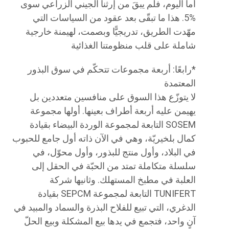
أما اليوم، فلم يبقَ من إرثنا الجيني الزراعي سوى
%5. هذا ما تبقّى بعد عقود من السياسات التي
مهّدت الطريق، تدريجيًّا وبصمت، لهيمنة خارجية
شاملة على قلب منظومتنا الغذائية
*​رابعًا: أربعة مجموعات تتحكّم في سوق البذور
المعتمدة
لا يتوزّع هذا السوق على منافسين متعددين بل
يهيمن عليه أربعة أطراف بعينها. أولها مجموعة
SOSEM التابعة لمجموعة الوردة البيضاء بقيادة
كمال بلخيريّة، وهي في الآن ذاته أول جامع للحبوب
في البلاد، وأول منتج للبذور، وأول محوّل، في
سلسلة متكاملة تمتد من الحبّة في الحقل إلى
العلبة في مطبخ المستهلك. وثانيها شركة
TUNIFERT التابعة لمجموعة SEPCM بقيادة
الدغري، التي تبيع للفلاح البذرة والسماد والمبيد في
آنٍ واحد، فتجمع في يدها بيع المشكلة وبيع الحلّ