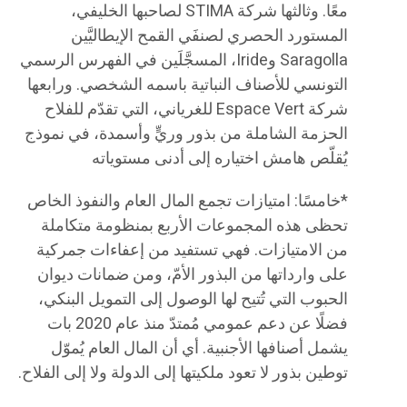
معًا. وثالثها شركة STIMA لصاحبها الخليفي،
المستورد الحصري لصنفَي القمح الإيطاليَّين
Saragolla وIride، المسجَّلَين في الفهرس الرسمي
التونسي للأصناف النباتية باسمه الشخصي. ورابعها
شركة Espace Vert للغرياني، التي تقدّم للفلاح
الحزمة الشاملة من بذور وريٍّ وأسمدة، في نموذج
يُقلّص هامش اختياره إلى أدنى مستوياته
*​خامسًا: امتيازات تجمع المال العام والنفوذ الخاص
تحظى هذه المجموعات الأربع بمنظومة متكاملة
من الامتيازات. فهي تستفيد من إعفاءات جمركية
على وارداتها من البذور الأمّ، ومن ضمانات ديوان
الحبوب التي تُتيح لها الوصول إلى التمويل البنكي،
فضلًا عن دعم عمومي مُمتدّ منذ عام 2020 بات
يشمل أصنافها الأجنبية. أي أن المال العام يُموّل
توطين بذور لا تعود ملكيتها إلى الدولة ولا إلى الفلاح.