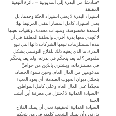
*​سادسًا: من البذرة إلى المديونية — دائرة التبعية
المغلقة
استيراد البذرة لا يعني استيراد الحبّة وحدها، بل
يعني استيراد كامل المسار التقني المرتبط بها:
أسمدة مخصوصة، ومبيدات محددة، وتقنيات بعينها
لا تُجدي معها بذرة أخرى. والحلقة المغلقة هي أن
هذه المستلزمات تبيعها الشركات ذاتها التي تبيع
البذرة. ما الذي يعنيه ذلك للفلاح التونسي بشكل
ملموس؟ لم يعد يتحكّم في بذرته، ولم يعد يتحكّم
في مستلزماته، ويشتري بالدَّين من خواصٍّ
مدعومين من المال العام. وحين تسوء الحصاد،
يتحمّل ديوان الحبوب الصدمة، أي يعود العبء
مجدّداً على المال العام وعلى كاهل المواطن.
*​السيادة الغذائية لا تُختزَل في معرفة أين أنبتت
الحبة.
السيادة الغذائية الحقيقية تعني أن يملك الفلاح
بذرته، وأن يملك الشعب كلمته في من يتحكم