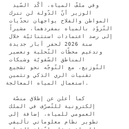
 وفي ملفّ المياه، أكّد السّيد 
الوزير أنّ الدّولة لن تترك 
المواطن والفلاح يواجهان تحدّيات 
التّزوّد بالمياه بمفردهما، مشيراً 
إلى رصد اعتمادات استثنائيّة خلال 
سنة 2026 لحفر آبار جديدة 
وتدعيم محطّات التّحلية وتعصير 
المناطق السّقويّة وشبكات 
التّوزيع، مع التّوجّه نحو تشجيع 
تقنيات الري الذكي وتثمين 
استعمال المياه المعالجة.

 كما أعلن عن إطلاق منصّة 
إلكترونية للتّصرّف في الملك 
العمومي للمياه، إضافة إلى 
تطوير نظام معلوماتي تأليفي 