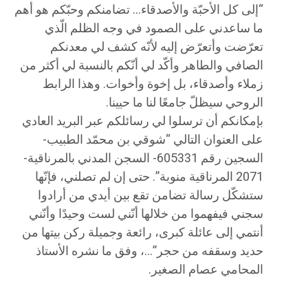
“إلى كل الأحبّة والأصدقاء… تضامنكم وحبّكم هو أهم
ما ساعدني على الصمود في وجه الظلم الّذي
تعرّضت وأتعرّض إليه لأنّه كشف لي معدنكم
الصافي والطاهر وأكّد لي أنّكم بالنسبة لي أكثر من
زملاء وأصدقاء، بل إخوة وأخوات. وهذا الرابط
الروحي سيظلّ جامعًا لنا ما حيينا.
بإمكانكم أن ترسلوا لي رسائلكم عبر البريد العادي
على العنوان التالي “شوقي بن محمّد الطبيب-
السجين رقم 605331- السجن المدني بالمرناقية-
2071 المرناقية منوبة”. حتى إن لم تصلني، فإنّها
ستشكّل رسالة تضامن تقع بين أيدي من أرادوا
سجني فيفهموا من خلالها أنّني لست وحيدًا وأنّني
أنتمي إلى عائلة كبرى، رائعة وجميلة ركن بيتها من
حديد وسقفه من حجر”…، وفق ما نشره الأستاذ
المحامي عصام الصغير.