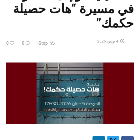
في مسيرة “هات حصيلة
حكمك”
4 يونيو، 2026
0
0
Stop!