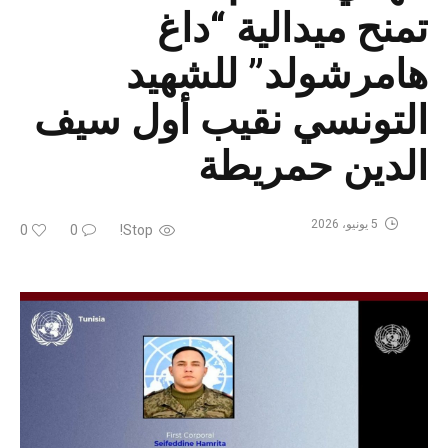
تمنح ميدالية “داغ
هامرشولد” للشهيد
التونسي نقيب أول سيف
الدين حمريطة
5 يونيو، 2026
0
0
Stop!