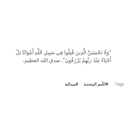
“وَلَا تَحْسَبَنَّ الَّذِينَ قُتِلُوا فِي سَبِيلِ اللَّهِ أَمْوَاتًا بَلْ
أَحْيَاءٌ عِنْدَ رَبِّهِمْ يُرْزَقُونَ”، صدق الله العظيم،
Tags:
الأمم المتحدة
ميدالية