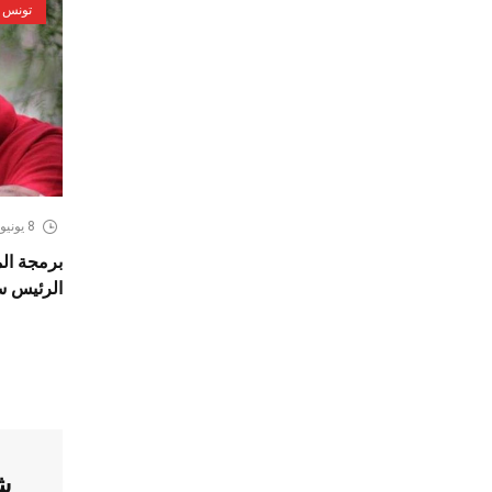
تونس
8 يونيو، 2026
برمجة الم
الرئيس سع
ش