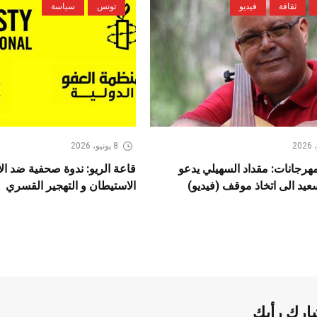
ثقافة
فيديو
تونس
سياسة
8 يونيو، 2026
هرجانات: مقداد السهيلي يدعو
قاعة الريو: ندوة صحفية ضد الأب
يد الى اتخاذ موقف (فيديو)
الاستيطان و التهجير القسري
ارك رأيك