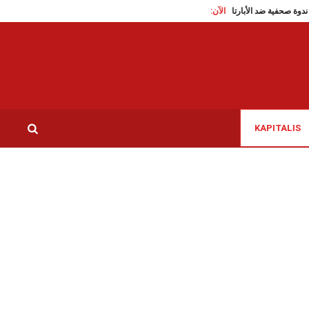
)
الآن:
قاعة الريو: ندوة صحفية ضد الأبارتايد و الاستيطان و التهجير القسري
روتردام: “يوم شب
KAPITALIS