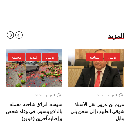
المزيد
تونس
سياسة
تونس
فيديو
مجتمع
8 يونيو، 2026
8 يونيو، 2026
مريم بن عزوز: نقل الأستاذ
سوسة: انزلاق شاحنة محملة
شوقي الطبيب إلى سجن بلي
بالدلاع يتسبب في وفاة شخص
بنابل
و إصابة آخرين (فيديو)