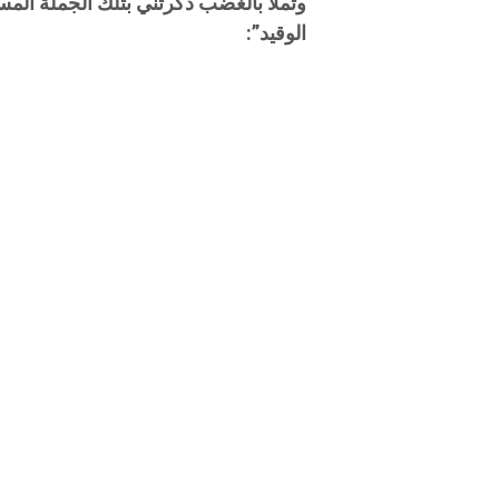
وتملأ بالغضب ذكرتني بتلك الجملة الم
الوقيد”: