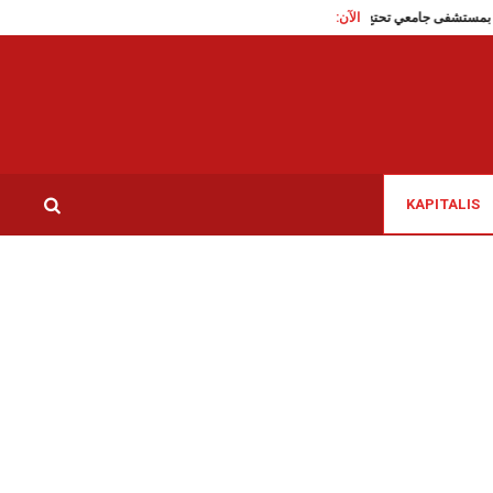
الآن:
عاملات النظافة بمستشفى جامعي تحتج امام وزارة الصحة فيقع طردهن.. وأكثر، النائب علي
KAPITALIS