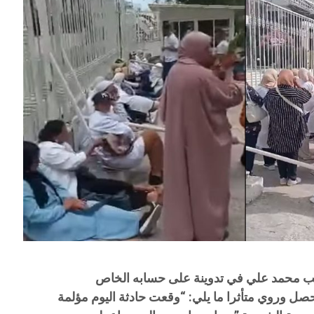
النائب محمد علي في تدوينة على حسابه الخاص
صل وروي متأثرا ما يلي: “وقعت حادثة اليوم مؤلمة