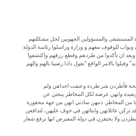
ة المستشفى والمسؤولين الجهويين لحل مشكلتهم
ن ونواب للوقوف معهم و وزارة وراسلوا رئاسة الدولة
وبعد ان تأكدوا من طردهم وقطع رزقهم واكتشفوا
وقبلوا بالامر الواقع “تقول دادا رضينا بالهم والهم
الصحة فأطردن شر طردة وعنفت احداهن ولم
وبعيدة وانهن عرضة لكل المخاطر يبحثن عن
من المخاطر. ذنبهن سادتي انهن من جهة محقورة
د تركن عائلاتهن وابنائهن في خوف عليهن، لتدافعن
ردن ولا يحتقرن في دولة المفترض انها ترفع شعار
.