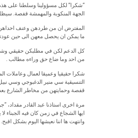
“شكرا” لكل مسؤولينا وسلطنا على هذه ا
الجهة المنكوبة والمهمشة قفصة. سيظل ينظر
المفترض ان من طردهن وعنف احداهن ي
ما يمكن ان يحصل معهن الى حين عودتهن
كل الدعم لكن في مطلبكن حقيقي وشرع
من احد وما ضاع حق وراءه مطالب .
شكرا حقيقيا وعميقا لعمال وعاملات ال
التنسيقية سي منير الدغبوجي وسي نبيل
قفصة وحمايتهن من مخاطر الشارع بعد 
مرة اخرى استاذنا عبد القادر مقداد، “ج
ايها الشجاع في زمن كان فيه الجبناء لا 
وانتهت ها اننا نعيشها اليوم بشكل اقبح.