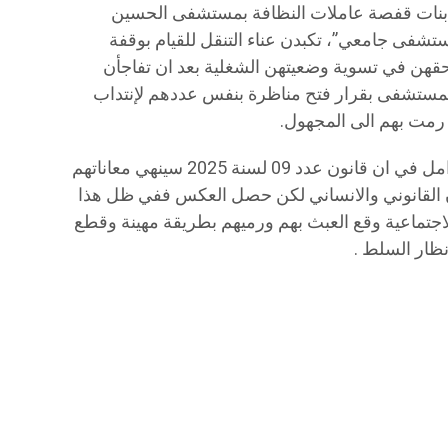
ن، 08 جوان 2026 مجموعة بنات قفصة عاملات النظافة بمستشفى الحسين
تشفى جامعي”، تكبدن عناء التنقل للقيام بوقفة
حقهن في تسوية وضعيتهن الشغلية بعد ان تفاجأن
لمستشفى بقرار فتح مناظرة بنفس عددهم لإنتداب
مت بهم الى المجهول.
كانوا في انتظار تسوية الوضعية وكلهم امل في ان قانون عدد 09 لسنة 2025 سينهي معاناتهم
ن القانوني والانساني لكن حصل العكس ففي ظل هذا
الاجتماعية وقع العبث بهم ورميهم بطريقة مهينة وقطع
نظار السلط .