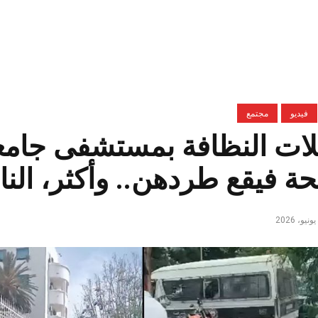
فيديو
مجتمع
ات النظافة بمستشفى جامعي
ة فيقع طردهن.. وأكثر، الن