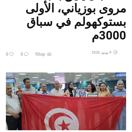
مروى بوزياني، الأولى
بستوكهولم في سباق
3000م
9 يونيو، 2026
0
0
Stop!