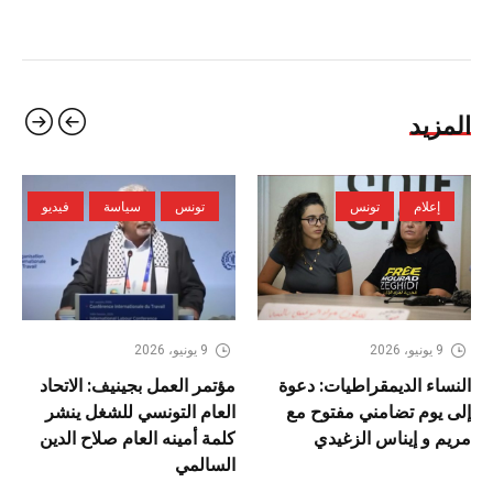
المزيد
إعلام
تونس
تونس
سياسة
فيديو
9 يونيو، 2026
9 يونيو، 2026
النساء الديمقراطيات: دعوة
مؤتمر العمل بجينيف: الاتحاد
إلى يوم تضامني مفتوح مع
العام التونسي للشغل ينشر
مريم و إيناس الزغيدي
كلمة أمينه العام صلاح الدين
السالمي