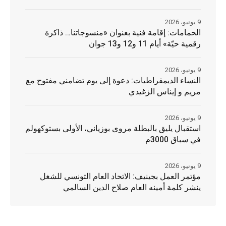
9 يونيو، 2026
الحمامات: إقامة فنية بعنوان «منسوجاتنا… ذاكرة
رقمية حيّة» أيام 11 و12 و13 جوان
9 يونيو، 2026
النساء الديمقراطيات: دعوة إلى يوم تضامني مفتوح مع
مريم و إيناس الزغيدي
9 يونيو، 2026
استقبال يليق بالبطلة مروى بوزياني، الأولى بستوكهولم
في سباق 3000م
9 يونيو، 2026
مؤتمر العمل بجينيف: الاتحاد العام التونسي للشغل
ينشر كلمة أمينه العام صلاح الدين السالمي