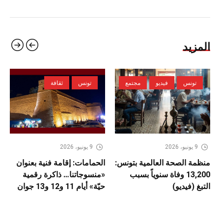
المزيد
تونس
فيديو
مجتمع
تونس
ثقافة
9 يونيو، 2026
9 يونيو، 2026
منظمة الصحة العالمية بتونس:
الحمامات: إقامة فنية بعنوان
13,200 وفاة سنوياً بسبب
«منسوجاتنا… ذاكرة رقمية
التبغ (فيديو)
حيّة» أيام 11 و12 و13 جوان