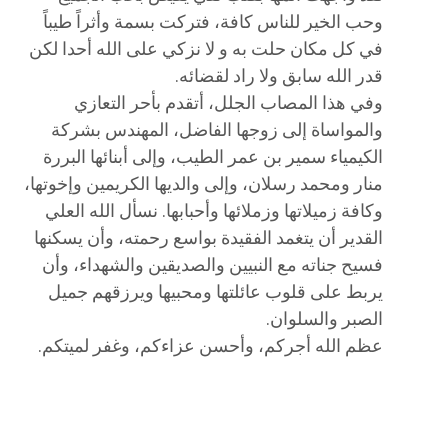
وحب الخير للناس كافة، فتركت بسمة وأثراً طيباً
في كل مكان حلت به و لا نزكي على الله أحدا لكن
قدر الله سابق ولا راد لقضائه.
وفي هذا المصاب الجلل، أتقدم بأحر التعازي
والمواساة إلى زوجها الفاضل، المهندس بشركة
الكيمياء سمير بن عمر الطيب، وإلى أبنائها البررة
منار ومحمد رسلان، وإلى والديها الكريمين وإخوتها،
وكافة زميلاتها وزملائها وأحبابها. نسأل الله العلي
القدير أن يتغمد الفقيدة بواسع رحمته، وأن يسكنها
فسيح جناته مع النبيين والصديقين والشهداء، وأن
يربط على قلوب عائلتها ومحبيها ويرزقهم جميل
الصبر والسلوان.
عظم الله أجركم، وأحسن عزاءكم، وغفر لميتكم.