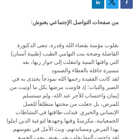
من صفحات التواصل الإجتماعي بغنوش:
بقلوب مؤمنة بقضاء الله وقدره، ننعى الدكتورة
الفاضلة وضحة بنت التهامي الطيب (طبيبة أسنان)
التي وافتها المنية وانتقلت إلى جوار ربها، بعد
مسيرة حافلة بالعطاء والصمود.
لقد كانت الفقيدة رحمها الله نموذجاً يحتذى به في
الصبر والثبات؛ إذ قاومت مرضها بكل ما أوتيت من
إيمان واحتساب للأجر عند الله، ولم تستسلم
للمرض، بل جعلت من محنتها منطلقاً للعمل
الإنساني والخيري. فبذلت طاقتها في النشاطات
الجمعياتية، مكرسةً وقتها وجهدها لتوعية الذين ابتلوا
بهذا المرض ومساندتهم، وبث الأمل في نفوسهم.
لقد واجهت ألمها بقلب نقي يفيض بحب الجميع