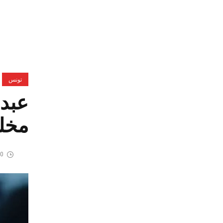
تونس
عبد 
مخل
10 يوني