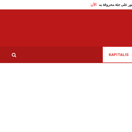
الآن:
عبد الكبير: العثور على جثة محروقة بمنطقة سيدي مخلوف
جامعة كرة اليد: توزيع مهام ال
KAPITALIS