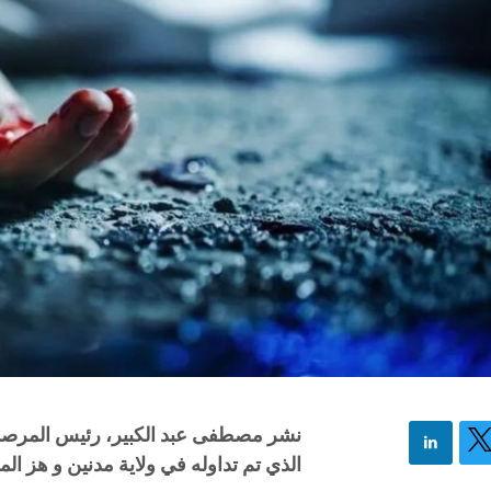
نشر مصطفى عبد الكبير، رئيس المرصد ا
الذي تم تداوله في ولاية مدنين و هز ال