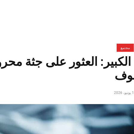
مجتمع
الكبير: العثور على جثة مح
وف
و، 2026