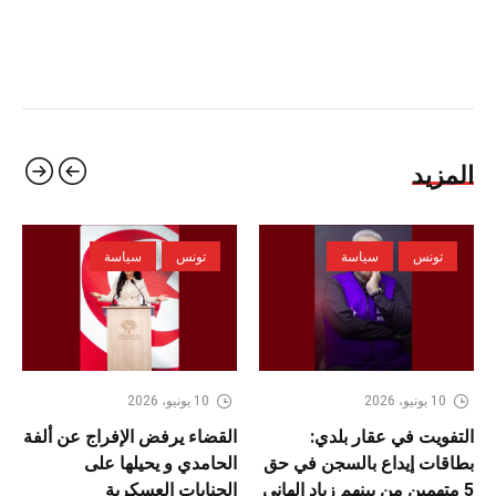
المزيد
تونس
سياسة
تونس
سياسة
10 يونيو، 2026
10 يونيو، 2026
التفويت في عقار بلدي:
القضاء يرفض الإفراج عن ألفة
بطاقات إيداع بالسجن في حق
الحامدي و يحيلها على
5 متهمين من بينهم زياد الهاني
الجنايات العسكرية