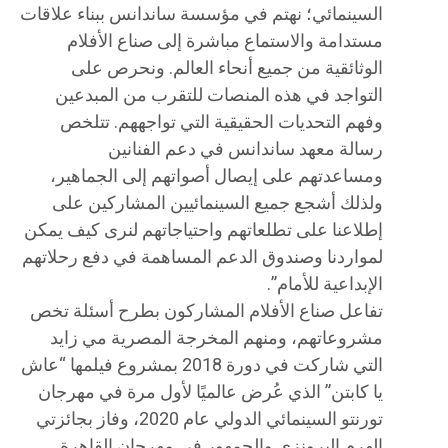
السينمائي؛ نهتم في مؤسسة ساندانس ببناء علاقات
مستدامة والاستماع مباشرة إلى صناع الأفلام
الوثائقية من جميع أنحاء العالم. ونحرص على
التواجد في هذه المنصات للتقرب من المبدعين
وفهم التحديات الحقيقية التي تواجههم. تتلخص
رسالة معهد ساندانس في دعم الفنانين
ومساعدتهم على إيصال أصواتهم إلى الجماهير،
ولذلك أشجع جميع السينمائيين المشاركين على
إطلاعنا على تطلعاتهم واحتياجاتهم لنرى كيف يمكن
لمواردنا وصندوق الدعم المساهمة في دفع رحلاتهم
الإبداعية للأمام”.
تفاعل صناع الأفلام المشاركون بطرح أسئلة تخص
مشروعاتهم، ومنهم المخرجة المصرية مي زايد
التي شاركت في دورة 2018 بمشروع فيلمها “عاش
يا كابتن” الذي عُرض عالميًا لأول مرة في مهرجان
تورنتو السينمائي الدولي عام 2020، وفاز بجائزتي
الهرم البرونزي والجمهور في مهرجان القاهرة