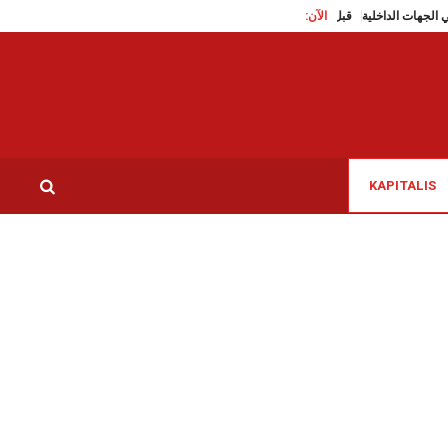
الآن:
اب واليافعين في الجهات الداخلية
قبل 5 أشهر من انطلاقه، تعيين مختار العجيمي مديرا للجي سي سي
KAPITALIS