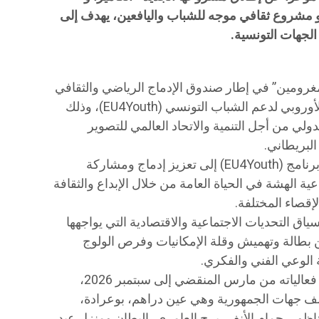
 caméra camarades) ، وهو مشروع ثقافي موجه للشباب واليافعين، يهدف إلى
الجهات التونسية.
غرومين” في إطار صندوق الإدماج الرياضي والثقافي
المحلي للشباب وضمن برنامج الاتحاد الأوروبي لدعم الشباب التونسي (EU4Youth)، وذلك
لدولي من أجل التنمية والاتحاد العالمي للتصوير
يهدف مشروع مغرومين كمكون ضمن برنامج (EU4Youth) إلى تعزيز إدماج ومشاركة
ة الهشة في الحياة العامة من خلال الإبداع والثقافة
لإقصاء المختلفة.
اق التحديات الاجتماعية والاقتصادية التي يواجهها
 بطالة وتهميش وقلة الإمكانيات وفرص الولوج
 الوعي الفني والفكري.
ويتواصل تنفيذ المشروع، الذي انطلقت فعالياته من مارس المنقضي إلى سبتمبر 2026،
ف جهات الجمهورية وهي عين دراهم، بوعرادة،
اظور، حمام الأنف، برج العامري، البطان ومنزل عبد