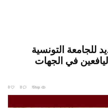
د للجامعة التونسية
ليافعين في الجهات
0
0
Stop!