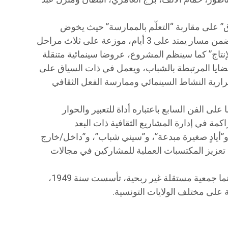
ق” على مقاربة “التعلّم بالممارسة” حيث يخوض
المشاركون تجربة صناعة فيلم وثائقي ضمن مسار يمتد على 3 أيام، موزعة على ثلاث مراحل
لإنتاج” كما سينظم المشروع، عروضا سينمائية متنقلة
ضايا المرتبطة بالشباب، ويعمل في ذات السياق على
رارية النشاط السينمائي وممارسة الفعل الثقافي
على الفن السابع باعتباره أداة للتعبير والحوار
اكمة في إدارة المشاريع الثقافية ذات البعد
، و”أيادٍ صغيرة مبدعة”، و”سيني شباب”، و”داخل/خارج
تعزيز المكتسبات العملية للمشاركين في مجالات
ويُذكر أن الجامعة التونسية لنوادي السينما جمعية مستقلة غير ربحية، تأسست سنة 1949،