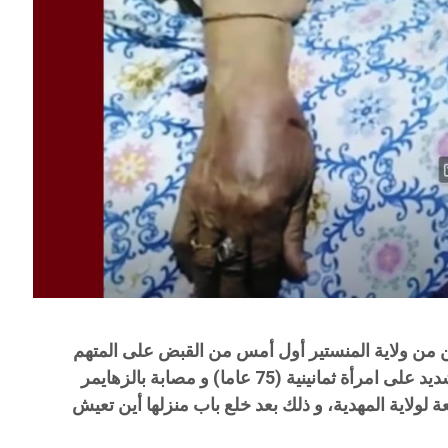
ين من ولاية المنستير أول أمس من القبض على المتهم
في قضية اغتصاب و الاعتداء بالعنف الشديد على امرأة ثمانينية (75 عاما) و مصابة بالزهايمر
ة لولاية المهدية، و ذلك بعد خلع باب منزلها أين تعيش