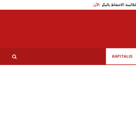
الآن:
 مُسنّة في التلالسة: الاحتفاظ بالمتّهم
باريس: امضاء اتفاقية شراكة بين اتحاد كتاب تونس و
KAPITALIS