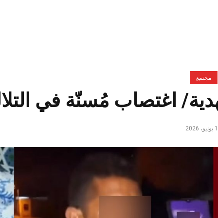
مجتمع
دية/ اغتصاب مُسنّة في التلال
و، 2026