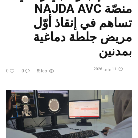
منصّة NAJDA AVC
تساهم في إنقاذ أوّل
مريض جلطة دماغية
بمدنين
11 يونيو، 2026
0
0
Stop!