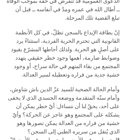
الدعوى العمومية قد تنقرض في حقّه بموجب الوفاة
ــ أطال الله في عمره ومدّ في أنفاسه ــ قبل أن
تبلغ القضية تلك المرحلة.
إنّ بطاقة الإيداع بالسجن تظلّ، في كل الأنظمة
القانونية التي تحترم الحرية الفردية، استثناءً يرد
على أصلٍ هو الحرية. ولذلك أحاطها المشرّع بقيود
وضوابط صارمة، أهمها وجود خطر حقيقي يتهدد
المجتمع من بقاء المتهم في حالة سراح، أو وجود
خشية جدية من فراره وتعطيله لسير العدالة.
وأمام الحالة الصحية للسيد عزّ الدين باش شاوش،
وأمام سنّه المتقدمة ووضعه الجسدي الذي لا يخفى
على أحد، يحقّ لنا أن نتساءل: أيّ خطر يمكن أن
يشكله على المجتمع وهو عاجز عن الحركة؟ وأيّ
خشية من فراره من العدالة يمكن تصورها وهو
الذي يُنقل من سريره الطبي إلى السجن؟