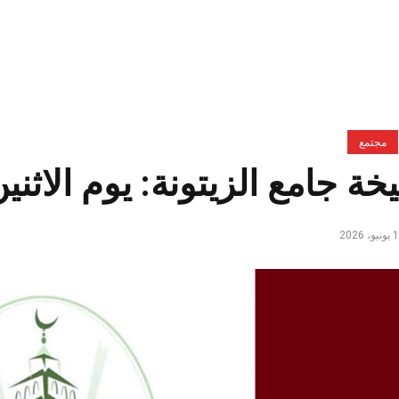
مجتمع
جامع الزيتونة: يوم الاثنين 15 جوان ليس عط
و، 2026