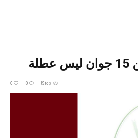
لة
0
0
Stop!