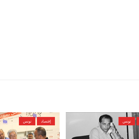
تونس
إقتصاد
تونس