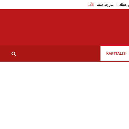
عطلة
الآن:
بنزرت: سفير اليابان في تونس يتابع المستوى التكنولوجي الرفيع 
KAPITALIS