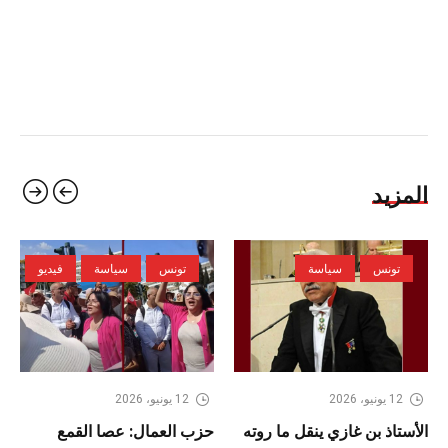
المزيد
تونس
سياسة
تونس
سياسة
فيديو
12 يونيو، 2026
12 يونيو، 2026
الأستاذ بن غازي ينقل ما روته
حزب العمال: عصا القمع