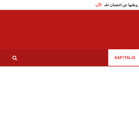
الآن:
لألماني: لماذا عجز وطنها عن احتضان حلمها؟
النائب عماد أولاد جبريل يؤكد بكل أسف خسارة 
KAPITALIS