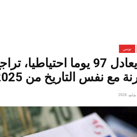
تونس
بما يعادل 97 يوما احتياطيا
نة مع نفس التاريخ من 2025