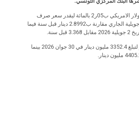
كما تراجع سعر صرف الدينار مقابل الدولار الامريكي ب05ر2 بالمائة ليقدر سعر صرف
الورقة الخضراء ب 2.9586 دينار في 2 جويلية الجاري مقارنة ب2.8992 دينار قبل سنة فيما
وسجلت مداخيل السياحة شبه استقرار لتبلغ 3352.4 مليون دينار في 30 جوان 2026 بينما