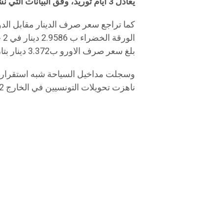
يعادل 3 ايام توريد، وفق البيانات التي نشرها البنك المركزي التونسي.
بلغ سعر صرف الاورو ب3.372 دينار بتاريخ 2 جويلية 2026 مقابل 3.368 قبل سنة.
ناهزت تحويلات التونسيين في الخارج 4405.2 مليون دينار.