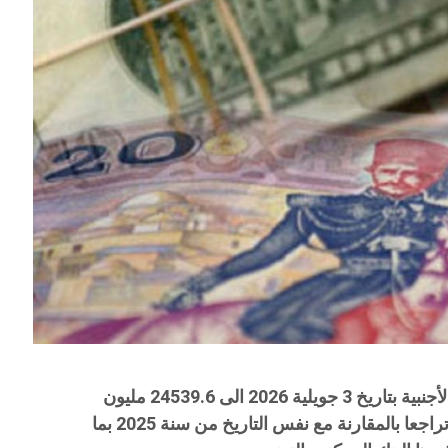
وصلت الموجودات الصافية من العملة الأجنبية بتاريخ 3 جويلية 2026 الى 24539.6 مليون
دينار أي ما يعادل 97 يوم توريد مسجلة تراجعا بالمقارنة مع نفس التاريخ من سنة 2025 بما