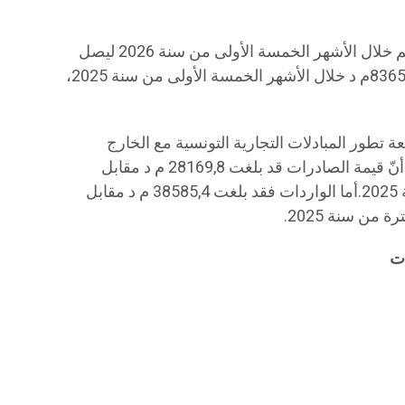
يشار الى ان العجز التجاري لتونس تفاقم خلال الأشهر الخمسة الأولى من سنة 2026 ليصل
إلى 10415,6مليون دينار (م د) مقابل 8365,7م د خلال الأشهر الخمسة الأولى من سنة 2025،
 تطور المبادلات التجارية التونسية مع الخارج
بالأسعار الجارية الى موفى ماي 2026، أنّ قيمة الصادرات قد بلغت 28169,8 م د مقابل
26831,5 م د خلال نفس الفترة من سنة 2025.أما الواردات فقد بلغت 38585,4 م د مقابل
ات