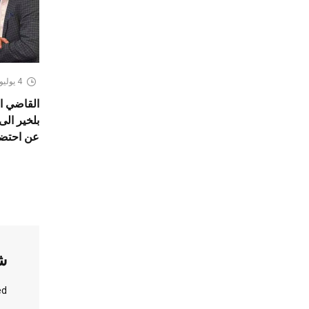
4 يوليو، 2026
القاضي ا
بلخير الى
عن احتضا
ش
d.