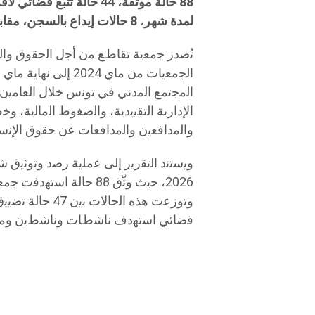
88 حالة موثقة،
44 حالة تتبع قضائي لأفراد وجمعيات
لمدة شهر
،
8 حالات إيداع بالسجن، مقابل 33 شخصاً في حالة سراح على ذمة القضايا
ﺗُﺻدر ﺟﻣﻌﯾﺔ ﺗﻘﺎطﻊ ﻣن أﺟل اﻟﺣﻘوق واﻟ
اﻟﻣﺟﺗﻣﻊ اﻟﻣدﻧﻲ ﻓﻲ ﺗوﻧس ﺧﻼل اﻟﻌﺎﻣﯾن
اﻹدارﯾﺔ اﻟﺗﻘﯾﯾدﯾﺔ، واﻟﺿﻐوط اﻟﻣﺎﻟﯾﺔ، 
واﻟﻣداﻓﻌﯾن واﻟﻣداﻓﻌﺎت ﻋن ﺣﻘوق اﻹﻧﺳ
2026، ﺣﯾث وﺛّق 88 ﺣﺎﻟﺔ
ﻗﺿﺎﺋﻲ اﺳﺗﮭدف ﻧﺎﺷطﺎت وﻧﺎﺷطﯾن وﻣ