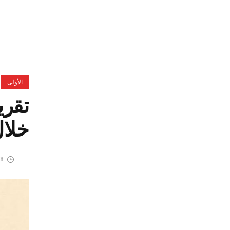
الأولى
ﺗﻘرﯾ
ﺧﻼل 
8 يوليو، 2026