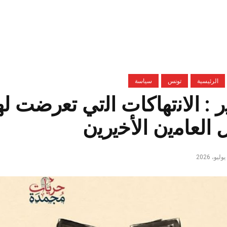
الرئيسية
تونس
سياسة
ر : اﻻﻧﺗﮭﺎﻛﺎت اﻟﺗﻲ ﺗﻌرضت ﻟ
اﻟﻌﺎﻣﯾن اﻷﺧﯾرﯾن