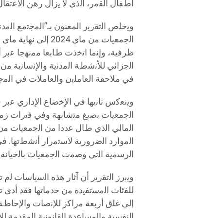
أطﻔﺎل اﻟﻘﻣر، اﻟذي ﻻ ﯾزال رھن اﻻﻋﺗﻘﺎل
وﯾﺧﻠص اﻟﺗﻘرﯾر المعنون بـ”اﻟﻣﺟﺗﻣﻊ اﻟﻣد
ظرﻓﯾﺔ، وإﻧﻣﺎ اﺗﺧذت طﺎﺑﻌﺎ ﻣﻣﻧﮭﺟﺎ ﻋﺑر 
اﻟﺟزاﺋﻲ ﻟﻸﻧﺷطﺔ اﻟﻣدﻧﯾﺔ واﻹﻧﺳﺎﻧﯾﺔ ﻣ
ﻓﻲ ﻣﻼﺣﻘﺔ اﻟﻌﺎﻣﻠﯾن واﻟﻌﺎﻣﻼت ﻓﻲ اﻟﻣﺟﺎ
وﯾﻧﻌﻛس ﺛﺎﻧﯾﮭﺎ ﻓﻲ اﻹﺧﺿﺎع اﻹداري ﻋﺑر
اﻟﺟﻣﻌﯾﺎت ﺑﺻﯾﻎ ﻣﺗﺷﺎﺑﮭﺔ وﻓﻲ ﻓﺗرات زﻣﻧﯾﺔ
اﻟﻣﺎﻟﻲ اﻟذي طﺎل ﻋددا ﻣن اﻟﺟﻣﻌﯾﺎت ﻣن 
اﻟﻣوارد اﻟﺿرورﯾﺔ ﻻﺳﺗﻣرار أﻧﺷطﺗﮭﺎ. ﻓ
اﻟرﺳﻣﯾﺔ اﻟﺗﻲ وﺻﻣت اﻟﺟﻣﻌﯾﺎت ﺑﺎﻟﺧﯾﺎﻧﺔ
وﯾﺑرز اﻟﺗﻘرﯾر أن آﺛﺎر ھذه اﻟﺳﯾﺎﺳﺎت ﻟم 
ﻟﻠﻔﺋﺎت اﻟﻣﺳﺗﻔﯾدة ﻣن ﺧدﻣﺎﺗﮭﺎ ﻓﻘد أدى ﺗ
إﻟﻰ ﻏﻠق أرﺑﻌﺔ ﻣراﻛز ﻟﻺﻧﺻﺎت واﻹﺣﺎطﺔ
اﻟﻧﻔﺳﯾﺔ واﻟﻣﺳﺎﻋدة اﻟﻘﺎﻧوﻧﯾﺔ اﻟﻣﻘدﻣﺔ ﻟ