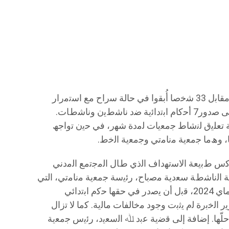
ﻛﻣﺎ وﺛّق اﻟﺗﻘرﯾر 8 ﺣﺎﻻت إﯾداع ﺑﺎﻟﺳﺟن، ﻣﻘﺎﺑل 33 ﺷﺧﺻﺎ أُﺑﻘوا ﻓﻲ ﺣﺎﻟﺔ ﺳراح ﻣﻊ اﺳﺗﻣرار
اﻟﺗﺗﺑﻌﺎت اﻟﻘﺿﺎﺋﯾﺔ ﻓﻲ ﺣﻘﮭم.ن، إﺿﺎﻓﺔ إﻟﻰ ﺻدور7 أﺣﻛﺎم اﺑﺗداﺋﯾﺔ ﺿد ﻧﺎﺷطﯾن وﻧﺎﺷطﺎت.
ﻟﻣﺳﺗوى اﻹداري، رُﺻدت 22 ﺣﺎﻟﺔ ﺗﻌﻠﯾق ﻟﻧﺷﺎط ﺟﻣﻌﯾﺎت ﻟﻣدة ﺷﮭر، ﻓﻲ ﺣﯾن ﺗواﺟﮫ
، وھﻣﺎ ﺟﻣﻌﯾﺔ ﻣﻧﺎﻣﺗﻲ وﺟﻣﻌﯾﺔ اﻟﺧط.
ﺗﻌﻛس طﺑﯾﻌﺔ اﻻﺳﺗﮭداف اﻟذي طﺎل اﻟﻣﺟﺗﻣﻊ اﻟﻣدﻧﻲ
 اﻟﻧﺎﺷطﺔ ﺳﻌدﯾﺔ ﻣﺻﺑﺎح، رﺋﯾﺳﺔ ﺟﻣﻌﯾﺔ ﻣﻧﺎﻣﺗﻲ، التي
ﺗم إﯾﻘﺎﻓﮭﺎ إﺛر ﻣداھﻣﺔ ﻣﻘر اﻟﺟﻣﻌﯾﺔ ﻓﻲ ﻣﺎي 2024، ﻗﺑل أن ﯾﺻدر ﻓﻲ ﺣﻘﮭﺎ ﺣﻛم اﺑﺗداﺋﻲ
 اﻟﺧﺑرة ﻟم ﯾﺛﺑت وﺟود ﻣﺧﺎﻟﻔﺎت ﻣﺎﻟﯾﺔ. ﻛﻣﺎ ﻻ ﺗزال
ﻠّﮭﺎ. إﺿﺎﻓﺔ إﻟﻰ ﻗﺿﯾﺔ ﻋﺑد ﷲ اﻟﺳﻌﯾد، رﺋﯾس ﺟﻣﻌﯾﺔ