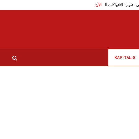
محمد خليل التليلي
الآن:
ﺗﻘرﯾر : اﻻﻧﺗﮭﺎﻛﺎت اﻟﺗﻲ ﺗﻌرضت ﻟﮭﺎ اﻟﺟﻣﻌﯾﺎت ﻓﻲ ﺗوﻧس ﺧﻼل اﻟﻌﺎﻣﯾن اﻷﺧﯾ
KAPITALIS