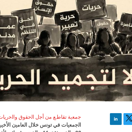
ﺟﻣﻌﯾﺔ ﺗﻘﺎطﻊ ﻣن أﺟل اﻟﺣﻘوق واﻟﺣرﯾﺎ
اﻟﺟﻣﻌﯾﺎت ﻓﻲ
ﺗوﻧس ﺧﻼل اﻟﻌﺎﻣﯾن اﻷﺧﯾر