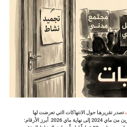
ت
ﺗﺻدر ﺗﻘرﯾرھﺎ حول
اﻻﻧﺗﮭﺎﻛﺎت اﻟﺗﻲ ﺗﻌر
ضت
ﻟﮭﺎ
ﯾن
ﻣن ﻣﺎي 2024 إﻟﻰ ﻧﮭﺎﯾﺔ ﻣﺎي 2026
.
أبرز الأرقام: