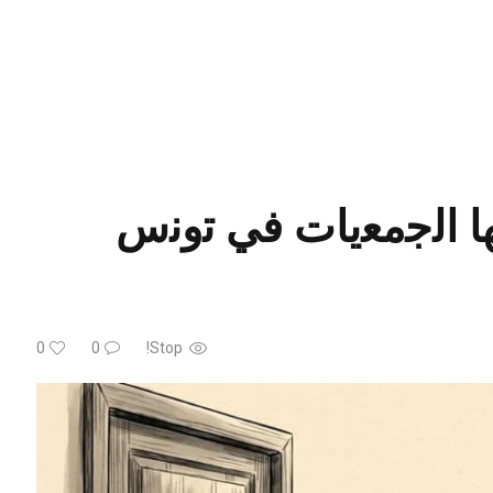
ﮭﺎ اﻟﺟﻣﻌﯾﺎت ﻓﻲ ﺗوﻧس
0
0
Stop!