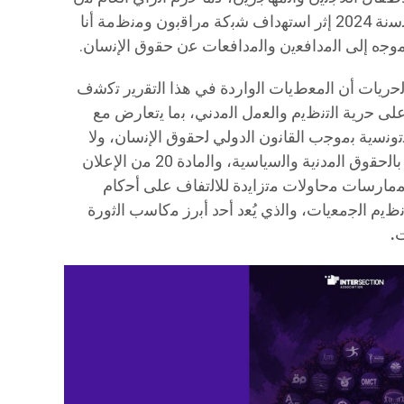
رﻗﺎﺑﺔ ﻣﺳﺗﻘﻠﺔ ﻋﻠﻰ اﻻﻧﺗﺧﺎﺑﺎت اﻟرﺋﺎﺳﯾﺔ ﻟﺳﻧﺔ 2024 إﺛر اﺳﺗﮭداف ﺷﺑﻛﺔ ﻣراﻗﺑون وﻣﻧظﻣﺔ أﻧﺎ
ﻣوﺟه إﻟﻰ اﻟﻣداﻓﻌﯾن واﻟﻣداﻓﻌﺎت ﻋن ﺣﻘوق اﻹﻧﺳﺎن.
ﺣرﯾﺎت أن اﻟﻣﻌطﯾﺎت اﻟواردة ﻓﻲ ھذا اﻟﺗﻘرﯾر ﺗﻛﺷف
 ﺣرﯾﺔ اﻟﺗﻧظﯾم واﻟﻌﻣل اﻟﻣدﻧﻲ، ﺑﻣﺎ ﯾﺗﻌﺎرض ﻣﻊ
ﻟﺗوﻧﺳﯾﺔ ﺑﻣوﺟب اﻟﻘﺎﻧون اﻟدوﻟﻲ ﻟﺣﻘوق اﻹﻧﺳﺎن، وﻻ
ﺳﯾﻣﺎ اﻟﻣﺎدة 22 ﻣن اﻟﻌﮭد اﻟدوﻟﻲ اﻟﺧﺎص ﺑﺎﻟﺣﻘوق اﻟﻣدﻧﯾﺔ واﻟﺳﯾﺎﺳﯾﺔ، واﻟﻣﺎدة 20 ﻣن اﻹﻋﻼن
اﻟﻣﻣﺎرﺳﺎت ﻣﺣﺎوﻻت ﻣﺗزاﯾدة ﻟﻼﻟﺗﻔﺎف ﻋﻠﻰ أﺣﻛﺎم
ﻟﺳﻧﺔ 2011 اﻟﻣﺗﻌﻠق ﺑﺗﻧظﯾم اﻟﺟﻣﻌﯾﺎت، واﻟذي ﯾُﻌد أﺣد أﺑرز ﻣﻛﺎﺳب اﻟﺛورة
ت
.