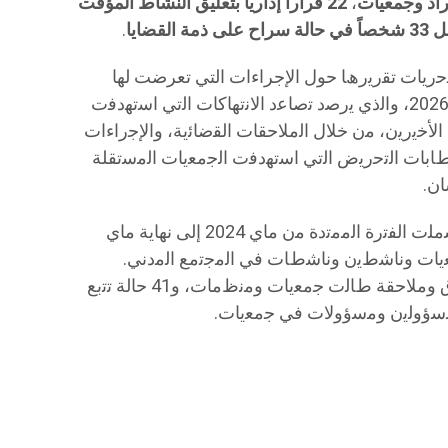
،
22 قراراً إدارياً بتعليق النشاط المؤقت
.
ﺣرﯾﺎت ﺗﻘرﯾرھﺎ حول الإجراءات التي تعرضت لها
اﻟﺟﻣﻌﯾﺎت ﻣن ﻣﺎي 2024 إﻟﻰ ﻧﮭﺎﯾﺔ ﻣﺎي 2026، واﻟذي ﯾرﺻد ﺗﺻﺎﻋد اﻻﻧﺗﮭﺎﻛﺎت اﻟﺗﻲ اﺳﺗﮭدﻓت
 اﻷﺧﯾرﯾن، ﻣن ﺧﻼل اﻟﻣﻼﺣﻘﺎت اﻟﻘﺿﺎﺋﯾﺔ، واﻹﺟراءات
وﺧطﺎﺑﺎت اﻟﺗﺣرﯾض اﻟﺗﻲ اﺳﺗﮭدﻓت اﻟﺟﻣﻌﯾﺎت اﻟﻣﺳﺗﻘﻠﺔ
ﺎن.
وﯾﺳﺗﻧد اﻟﺗﻘرﯾر إﻟﻰ ﻋﻣﻠﯾﺔ رﺻد وﺗوﺛﯾق ﺷﻣﻠت اﻟﻔﺗرة اﻟﻣﻣﺗدة ﻣن ﻣﺎي 2024 إﻟﻰ ﻧﮭﺎﯾﺔ ﻣﺎي
 اﺳﺗﮭدﻓت ﺟﻣﻌﯾﺎت وﻧﺎﺷطﯾن وﻧﺎﺷطﺎت ﻓﻲ اﻟﻣﺟﺗﻣﻊ اﻟﻣدﻧﻲ.
وﺗوزﻋت ھذه اﻟﺣﺎﻻت ﺑﯾن 47 ﺣﺎﻟﺔ ﺗﺿﯾﯾق وﻣﻼﺣﻘﺔ طﺎﻟت ﺟﻣﻌﯾﺎت وﻣﻧظﻣﺎت، و41 ﺣﺎﻟﺔ ﺗﺗﺑﻊ
ﺳؤوﻟﯾن وﻣﺳؤوﻻت ﻓﻲ ﺟﻣﻌﯾﺎت.