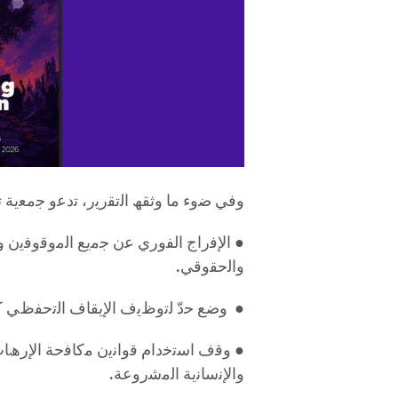
وﻓﻲ ﺿوء ﻣﺎ وﺛﻘﮫ اﻟﺗﻘرﯾر، ﺗدﻋو ﺟﻣﻌﯾﺔ
●
اﻹﻓراج اﻟﻔوري ﻋن ﺟﻣﯾﻊ اﻟﻣوﻗوﻓﯾن 
واﻟﺣﻘوﻗﻲ
.
●
وﺿﻊ ﺣدّ ﻟﺗوظﯾف اﻹﯾﻘﺎف اﻟﺗﺣﻔظﻲ ﻛﺄد
●
وﻗف اﺳﺗﺧدام ﻗواﻧﯾن ﻣﻛﺎﻓﺣﺔ اﻹرھﺎب
واﻹﻧﺳﺎﻧﯾﺔ اﻟﻣﺷروﻋﺔ
.