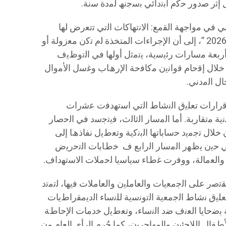
 إﺛر ﺻدور ﺣﻛم اﺑﺗداﺋﻲ ﺑﺳﺟﻧﮫ ﻟﻣدة ﺳﻧﺔ.
ﻧﻲ ﻓﻲ ﻣواﺟﮭﺔ اﻟﻘﻣﻊ: اﻻﻧﺗﮭﺎﻛﺎت اﻟﺗﻲ ﺗﺗﻌرض ﻟﮭﺎ
اﻟﺟﻣﻌﯾﺎت ﻣن ﻣﺎي 2024 إﻟﻰ ﻧﮭﺎﯾﺔ ﻣﺎي 2026 ”، إﻟﻰ أن الإجراءات المتخذة ﻟم ﺗﻛن ﻣﻌزوﻟﺔ أو
أرﺑﻌﺔ ﻣﺳﺎرات رﺋﯾﺳﯾﺔ، ﯾﺗﻣﺛل أوﻟﮭﺎ ﻓﻲ اﻟﺗوظﯾف
ن ﺧﻼل إﻗﺣﺎم ﻗواﻧﯾن ﻣﻛﺎﻓﺣﺔ اﻹرھﺎب وﻏﺳل اﻷﻣوال
ل اﻟﻣدﻧﻲ.
 ﻗرارات ﺗﻌﻠﯾق اﻟﻧﺷﺎط اﻟﺗﻲ اﺳﺗﮭدﻓت ﻋﺷرات
 ﻣﺗﻘﺎرﺑﺔ. أﻣﺎ اﻟﻣﺳﺎر اﻟﺛﺎﻟث، ﻓﯾﺗﺟﺳد ﻓﻲ اﻟﺣﺻﺎر
ﺧﻼل ﺗﺟﻣﯾد ﺣﺳﺎﺑﺎﺗﮭﺎ اﻟﺑﻧﻛﯾﺔ وﺗﻌطﯾل ﻧﻔﺎذھﺎ إﻟﻰ
ﻲ ﺣﯾن ﯾظﮭر اﻟﻣﺳﺎر اﻟراﺑﻊ ف ﺧطﺎﺑﺎت اﻟﺗﺣرﯾض
 واﻟﻌﻣﺎﻟﺔ، ووﻓرت ﻏطﺎء ﺳﯾﺎﺳﯾﺎ ﻟﺣﻣﻼت اﻻﺳﺗﮭداف.
ﺗﻘﺗﺻر ﻋﻠﻰ اﻟﺟﻣﻌﯾﺎت واﻟﻌﺎﻣﻠﯾن واﻟﻌﺎﻣﻼت ﻓﯾﮭﺎ، ﻟﺗﻣﺗد
ﻌﻠﯾق ﻧﺷﺎط اﻟﺟﻣﻌﯾﺔ اﻟﺗوﻧﺳﯾﺔ ﻟﻠﻧﺳﺎء اﻟدﯾﻣﻘراطﯾﺎت
 ﺑﺿﺣﺎﯾﺎ اﻟﻌﻧف ﺿد اﻟﻧﺳﺎء، وﺗﻌطﯾل ﺧدﻣﺎت اﻹﺣﺎطﺔ
ﻸطﻔﺎل اﻟﻼﺟﺋﯾن واﻟﻣﮭﺎﺟرﯾن، ﻛﻣﺎ ﺣُرم اﻟرأي اﻟﻌﺎم ﻣن