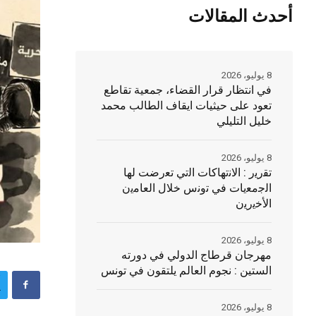
أحدث المقالات
8 يوليو، 2026
في انتظار قرار القضاء، جمعية تقاطع
تعود على حيثيات ايقاف الطالب محمد
خليل التليلي
8 يوليو، 2026
ﺗﻘرﯾر : اﻻﻧﺗﮭﺎﻛﺎت اﻟﺗﻲ ﺗﻌرضت ﻟﮭﺎ
اﻟﺟﻣﻌﯾﺎت ﻓﻲ ﺗوﻧس ﺧﻼل اﻟﻌﺎﻣﯾن
اﻷﺧﯾرﯾن
8 يوليو، 2026
مهرجان قرطاج الدولي في دورته
الستين : نجوم العالم يلتقون في تونس
8 يوليو، 2026