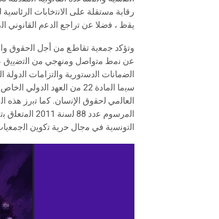
ﯾﻘظ ، ﻓﺿﻼ ﻋن ﺗراﺟﻊ اﻟدﻋم اﻟﻘﺎﻧوﻧﻲ اﻟ
وﺗؤﻛد ﺟﻣﻌﯾﺔ ﺗﻘﺎطﻊ ﻣن أﺟل اﻟﺣﻘوق واﻟ
ﻋن ﻧﻣط ﻣﺗواﺻل وﻣﻧﮭﺟﻲ ﻣن اﻟﺗﺿﯾﯾق ﻋﻠﻰ
اﻟﺿﻣﺎﻧﺎت اﻟدﺳﺗورﯾﺔ واﻟﺗزاﻣﺎت اﻟدوﻟﺔ ا
اﻟﻌﺎﻟﻣﻲ ﻟﺣﻘوق اﻹﻧﺳﺎن. ﻛﻣﺎ ﺗﺑرز ھذه 
اﻟﻣرﺳوم ﻋدد 88 
اﻟﺗوﻧﺳﯾﺔ ﻓﻲ ﻣﺟﺎل ﺣرﯾﺔ ﺗﻛوﯾن اﻟﺟﻣﻌﯾﺎ