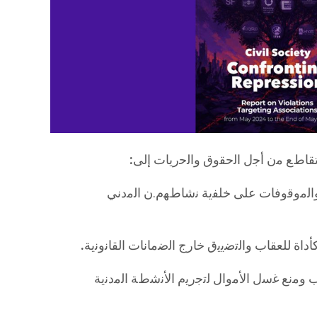
 ﺗﻘﺎطﻊ ﻣن أﺟل اﻟﺣﻘوق واﻟﺣرﯾﺎت إﻟﻰ
:
واﻟﻣوﻗوﻓﺎت ﻋﻠﻰ ﺧﻠﻔﯾﺔ ﻧﺷﺎطﮭم.ن اﻟﻣدﻧﻲ
اة ﻟﻠﻌﻘﺎب واﻟﺗﺿﯾﯾق ﺧﺎرج اﻟﺿﻣﺎﻧﺎت اﻟﻘﺎﻧوﻧﯾﺔ
.
 وﻣﻧﻊ ﻏﺳل اﻷﻣوال ﻟﺗﺟرﯾم اﻷﻧﺷطﺔ اﻟﻣدﻧﯾﺔ