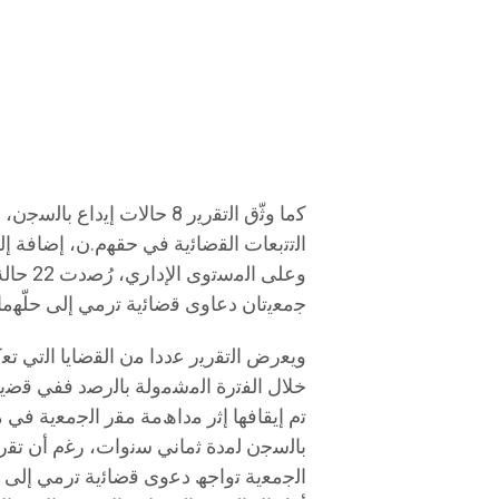
وﻋﻠﻰ ا
ﺟﻣﻌﯾﺗﺎن دﻋﺎوى ﻗﺿﺎﺋﯾﺔ ﺗرﻣﻲ إﻟﻰ ﺣﻠّﮭﻣﺎ
وﯾﻌرض اﻟﺗﻘرﯾر ﻋددا ﻣن اﻟﻘﺿﺎﯾﺎ اﻟﺗﻲ 
ﺧﻼل اﻟﻔﺗرة اﻟﻣﺷﻣوﻟﺔ ﺑﺎﻟرﺻد ﻓﻔﻲ ﻗﺿﯾﺔ
ﺑﺎﻟﺳﺟن ﻟﻣدة ﺛﻣﺎﻧﻲ ﺳﻧوات، رﻏم أن ﺗﻘرﯾر
اﻟﺟﻣﻌﯾﺔ ﺗواﺟﮫ دﻋوى ﻗﺿﺎﺋﯾﺔ ﺗرﻣﻲ إﻟﻰ ﺣ