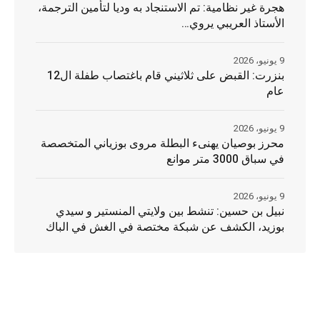
هجرة غير نظامية: تم الاستنجاد به وديا لتأمين الترجمة،
الأستاذ العريبي يروي…
9 يونيو، 2026
بنزرت: القبض على ثلاثيني قام باغتصاب طفلة ال12
عام
9 يونيو، 2026
محرز بوصيان يهنىء البطلة مروى بوزياني المتخصصة
في سباق 3000 متر موانع
9 يونيو، 2026
نبيل بن حسين: تنشط بين ولايتي المنستير و سيدي
بوزيد، الكشف عن شبكة مختصة في الغش في الباك