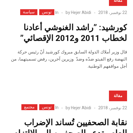
مقالة
تونس
سياسة
In
22 نوفمبر، 2018
Hejer Abidi
by
كورشيد: ”راشد الغنوشي أعادنا
لخطاب 2011 و2012 الإقصائي”
قال وزير أملاك الدولة السابق مبروك كورشيد أنّ رئيس حركة
النهضة رفع الفيتو ضدّه وضدّ وزيرين آخرين، رفض تسميتهما، من
أجل مواقفهم الوطنية.
مقالة
تونس
مجتمع
In
22 نوفمبر، 2018
Hejer Abidi
by
نقابة الصحفيين تُساند الإضراب