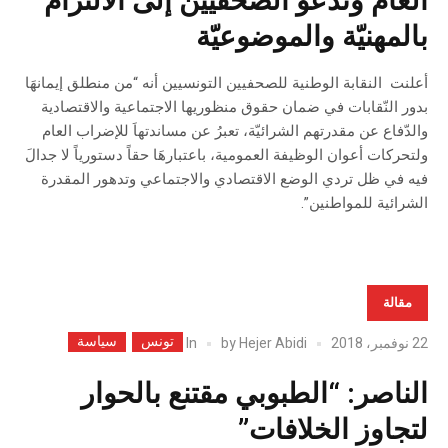
العام وتدعو الصحفيين إلى الالتزام
بالمهنيّة والموضوعيّة
أعلنت النقابة الوطنية للصحفيين التونسيين أنه “من منطلق إيمانهَا
بدور النّقابات في ضمان حقوق منظوريها الاجتماعية والاقتصادية
والدّفاع عن مقدرتهم الشرائيّة، تعبرُ عن مساندتهاَ للإضراب العام
ولتحركات أعوان الوظيفة العمومية، باعتبارهَا حقاً دستورياً لا جدالَ
فيه في ظل تردي الوضع الاقتصادي والاجتماعي وتدهور المقدرة
الشرائية للمواطنين”.
مقالة
تونس
سياسة
In
22 نوفمبر، 2018
Hejer Abidi
by
الناصر: “الطبوبي مقتنع بالحوار
لتجاوز الخلافات”